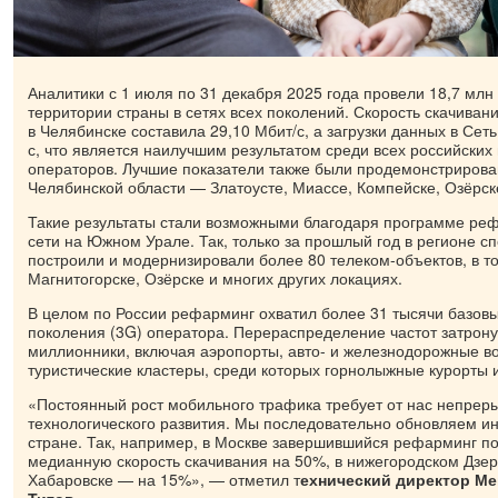
Аналитики с 1 июля по 31 декабря 2025 года провели 18,7 млн
территории страны в сетях всех поколений. Скорость скачиван
в Челябинске составила 29,10 Мбит/с, а загрузки данных в Сеть
с, что является наилучшим результатом среди всех российски
операторов. Лучшие показатели также были продемонстрирован
Челябинской области — Златоусте, Миассе, Компейске, Озёрс
Такие результаты стали возможными благодаря программе ре
сети на Южном Урале. Так, только за прошлый год в регионе 
построили и модернизировали более 80 телеком-объектов, в то
Магнитогорске, Озёрске и многих других локациях.
В целом по России рефарминг охватил более 31 тысячи базовы
поколения (3G) оператора. Перераспределение частот затрону
миллионники, включая аэропорты, авто- и железнодорожные в
туристические кластеры, среди которых горнолыжные курорты 
«Постоянный рост мобильного трафика требует от нас непрер
технологического развития. Мы последовательно обновляем ин
стране. Так, например, в Москве завершившийся рефарминг по
медианную скорость скачивания на 50%, в нижегородском Дзер
Хабаровске — на 15%», — отметил т
ехнический директор Ме
Титов.