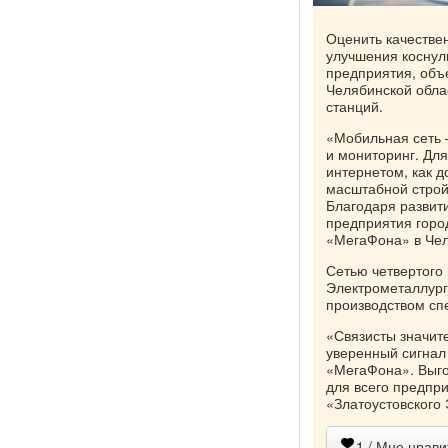
Оценить качестве
улучшения коснул
предприятия, объе
Челябинской обла
станций.
«Мобильная сеть 
и мониторинг. Для
интернетом, как д
масштабной стройк
Благодаря развит
предприятия город
«МегаФона» в Чел
Сетью четвертого 
Электрометаллург
производством сп
«Связисты значит
уверенный сигнал 
«МегаФона». Выго
для всего предпри
«Златоустовского
1
/ Мне нрави