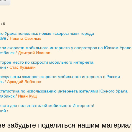
/ 6
го Урала появились новые «скоростные» города
ive
/
Никита Светлых
или скорости мобильного интернета у операторов на Южном Урале
лябинск
/
Дмитрий Иванов
торое место по скорости мобильного интернета
ний
/
Стас Кузьмин
езультаты замеров скорости мобильного интернета в России
зь
/
Аркадий Лобанов
статистика по использованию интернета жителями Южного Урала
лябинск
/
Иван Кущ
ости для пользователей мобильного Интернета!
ний
/
не забудьте поделиться нашим материал