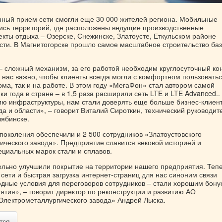
нный прием сети смогли еще 30 000 жителей региона. Мобильные
ись территорий, где расположены ведущие производственные
кты отдыха – Озерске, Снежинске, Златоусте, Еткульском районе
сти. В Магнитогорске прошло самое масштабное строительство ба
– сложный механизм, за его работой необходим круглосуточный ко
 нас важно, чтобы клиенты всегда могли с комфортном пользовать
ома, так и на работе. В этом году «МегаФон» стал автором самой
и года в стране – в 1,5 раза расширили сеть LTE и LTE Advanced..
ию инфраструктуры, нам стали доверять еще больше бизнес-клиент
а и области», – говорит Виталий Сироткин, технический руководит
ябинске.
поколения обеспечили и 2 500 сотрудников «Златоустовского
ического завода». Предприятие славится вековой историей и
ециальных марок стали и сплавов.
ельно улучшили покрытие на территории нашего предприятия. Теп
сети и быстрая загрузка интернет-страниц для нас синоним связи
дные условия для переговоров сотрудников – стали хорошим бону
ятия», – говорит директор по реконструкции и развитию АО
 Электрометаллургического завода» Андрей Лыска.
тся