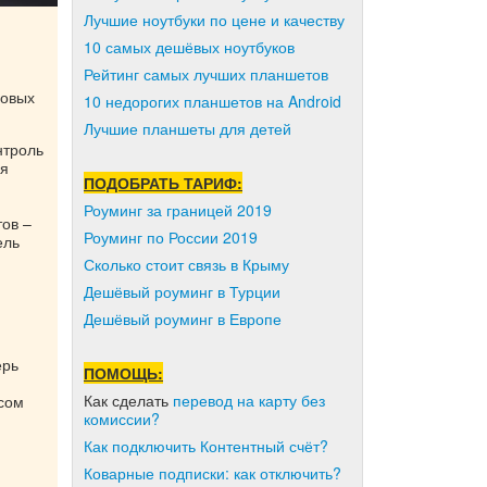
Лучшие ноутбуки по цене и качеству
10 самых дешёвых ноутбуков
Рейтинг самых лучших планшетов
зовых
10 недорогих планшетов на Android
Лучшие планшеты для детей
нтроль
ся
ПОДОБРАТЬ ТАРИФ:
Роуминг за границей 2019
ов –
Роуминг по России 2019
ель
Сколько стоит связь в Крыму
Дешёвый роуминг в Турции
Дешёвый роуминг в Европе
ерь
ПОМОЩЬ:
Как сделать
перевод на карту без
сом
комиссии?
Как подключить Контентный счёт?
Коварные подписки: как отключить?