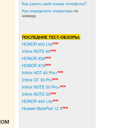
Как узнать свой номер телефона?
Как о
пределить оператора
по
номеру
ПОСЛЕДНИЕ ТЕСТ-ОБЗОРЫ:
new
HONOR 600 Lite
new
Infinix NOTE 60
new
HONOR X9d
new
HONOR X7d
new
Infinix HOT 60 Pro+
new
Infinix GT 30 Pro
new
Infinix NOTE 50 Pro+
new
Infinix NOTE 50
new
HONOR 400 Lite
new
Huawei MatePad 12 X
ом 