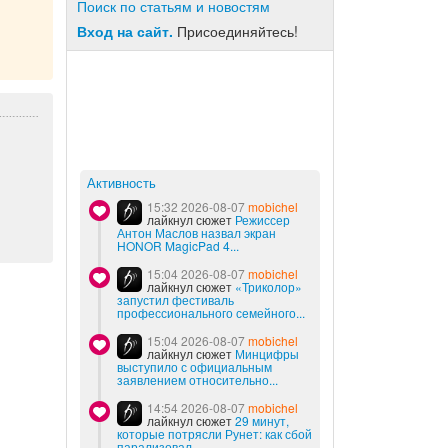
Поиск по статьям и новостям
Вход на сайт.
Присоединяйтесь!
Активность
15:32 2026-08-07
mobichel
лайкнул сюжет
Режиссер
Антон Маслов назвал экран
HONOR MagicPad 4...
15:04 2026-08-07
mobichel
лайкнул сюжет
«Триколор»
запустил фестиваль
профессионального семейного...
15:04 2026-08-07
mobichel
лайкнул сюжет
Минцифры
выступило с официальным
заявлением относительно...
14:54 2026-08-07
mobichel
лайкнул сюжет
29 минут,
которые потрясли Рунет: как сбой
парализовал...