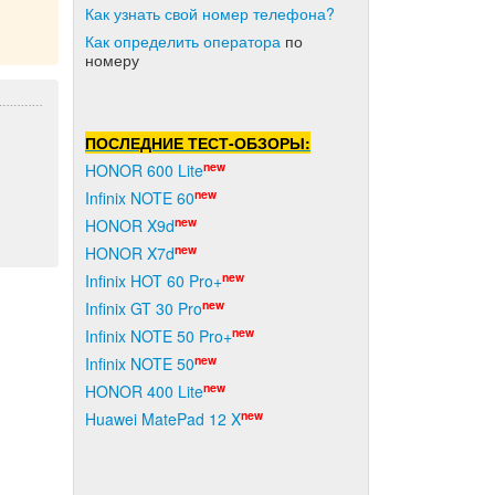
Как узнать свой номер телефона?
Как о
пределить оператора
по
номеру
ПОСЛЕДНИЕ ТЕСТ-ОБЗОРЫ:
new
HONOR 600 Lite
new
Infinix NOTE 60
new
HONOR X9d
new
HONOR X7d
new
Infinix HOT 60 Pro+
new
Infinix GT 30 Pro
new
Infinix NOTE 50 Pro+
new
Infinix NOTE 50
new
HONOR 400 Lite
new
Huawei MatePad 12 X