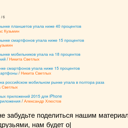
/ 6
рынке планшетов упала ниже 40 процентов
ас Кузьмин
 рынке смартфонов упала ниже 15 процентов
Кузьмин
рынке мобильников упала на 18 процентов
ний
/
Никита Светлых
ынке смартфонов упала ниже 15 процентов
мартфоны
/
Никита Светлых
на российском мобильном рынке упала в полтора раза
а Светлых
ных приложений 2015 для iPhone
приложения
/
Александр Хлюстов
не забудьте поделиться нашим материал
рузьями, нам будет очень приятно
|