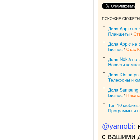
ПОХОЖИЕ СЮЖЕТЫ 
Доля Apple на 
Планшеты
/
Ст
Доля Apple на
Бизнес
/
Стас 
Доля Nokia на 
Новости компа
Доля iOs на р
Телефоны и с
Доля Samsung 
Бизнес
/
Никит
Топ 10 мобиль
Программы и 
@yamobi:
с вашими д