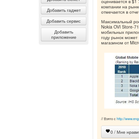
оценивается в $1 
компании на рынк
Добавить гаджет
отмечается в отчет
Добавить сервис
Максимальный рос
Nokia OVI Store-7
Добавить
мобильных приложе
приложение
году рынок может 
магазином от Micro
// Взято с
http://www.eng
0
/ Мне нрави