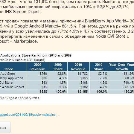
782 млн., что на 131,9% больше, чем годом ранее. Вместе с тем д
е мобильных приложений сократилась на 10% с 92,8% до 82,7%
е IHS Screen Digest .
т продаж показали магазины приложений BlackBerry App World– 3
19,4% и Google Android Market– 861,5%. При этом, доля на рынке п
ний у всех увеличилась до 7,7%; 4,9% и 4,7% соответственно. В 
претерпеть изменения в связи с объединением Nokia OVI Store с
soft – Marketplace.
adget.com/2011/02/18/apple-maintains...
.
тся