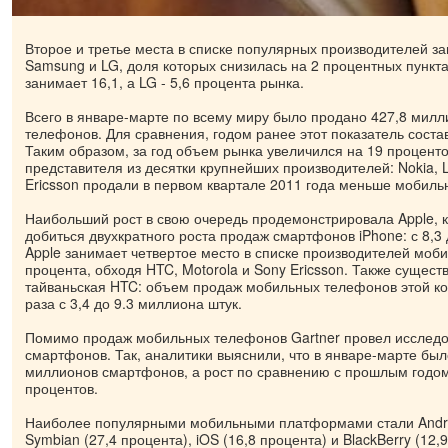
Второе и третье места в списке популярных производителей 
Samsung и LG, доля которых снизилась на 2 процентных пункт
занимает 16,1, а LG - 5,6 процента рынка.
Всего в январе-марте по всему миру было продано 427,8 мил
телефонов. Для сравнения, годом ранее этот показатель соста
Таким образом, за год объем рынка увеличился на 19 проценто
представителя из десятки крупнейших производителей: Nokia, L
Ericsson продали в первом квартале 2011 года меньше мобильн
Наибольший рост в свою очередь продемонстрировала Apple, 
добиться двухкратного роста продаж смартфонов iPhone: с 8,3 
Apple занимает четвертое место в списке производителей моби
процента, обходя HTC, Motorola и Sony Ericsson. Также сущест
тайваньская HTC: объем продаж мобильных телефонов этой ко
раза с 3,4 до 9.3 миллиона штук.
Помимо продаж мобильных телефонов Gartner провел исслед
смартфонов. Так, аналитики выяснили, что в январе-марте бы
миллионов смартфонов, а рост по сравнению с прошлым годом
процентов.
Наиболее популярными мобильными платформами стали Androi
Symbian (27,4 процента), iOS (16,8 процента) и BlackBerry (12