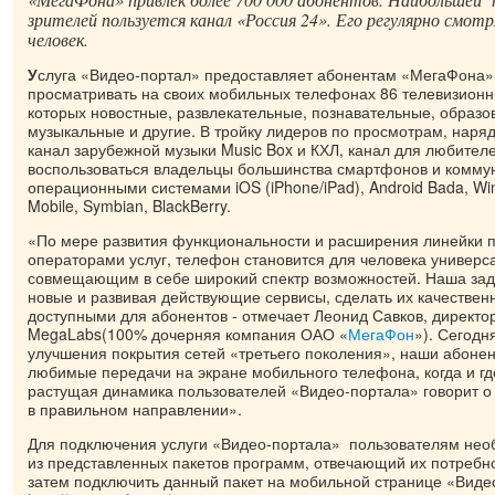
зрителей пользуется канал «Россия 24». Его регулярно смот
человек.
У
слуга «Видео-портал» предоставляет абонентам «МегаФона»
просматривать на своих мобильных телефонах 86 телевизионн
которых новостные, развлекательные, познавательные, образо
музыкальные и другие. В тройку лидеров по просмотрам, наряд
канал зарубежной музыки Music Box и КХЛ, канал для любителе
воспользоваться владельцы большинства смартфонов и комму
операционными системами iOS (iPhone/iPad), Android Bada, W
Mobile, Symbian, BlackBerry.
«По мере развития функциональности и расширения линейки 
операторами услуг, телефон становится для человека универс
совмещающим в себе широкий спектр возможностей. Наша зад
новые и развивая действующие сервисы, сделать их качественн
доступными для абонентов - отмечает Леонид Савков, директо
MegaLabs(100% дочерняя компания ОАО «
МегаФон
»). Сегодн
улучшения покрытия сетей «третьего поколения», наши абонен
любимые передачи на экране мобильного телефона, когда и гд
растущая динамика пользователей «Видео-портала» говорит о 
в правильном направлении».
Для подключения услуги «Видео-портала» пользователям нео
из представленных пакетов программ, отвечающий их потребн
затем подключить данный пакет на мобильной странице «Виде