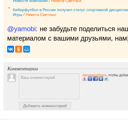
Новости компаний
/
Никита Светлых
Киберфутбол в России получил статус спортивной дисципл
Игры
/
Никита Светлых
@yamobi:
не забудьте поделиться на
материалом с вашими друзьями, нам
Комментарии
Авторизуйтесь
, чтобы доб
Добавить комментарий