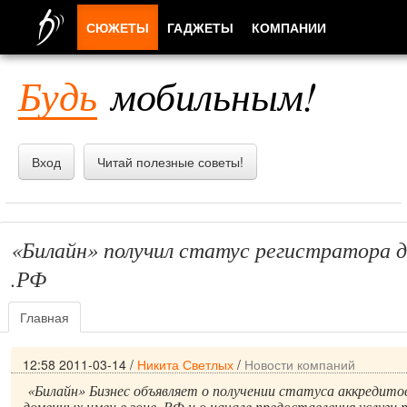
СЮЖЕТЫ
ГАДЖЕТЫ
КОМПАНИИ
ЛЮДИ
Будь
мобильным!
ПРИЛОЖЕНИЯ
Вход
Читай полезные советы!
«Билайн» получил статус регистратора д
.РФ
Главная
12:58 2011-03-14
/
Никита Светлых
/
Новости компаний
«Билайн» Бизнес объявляет о получении статуса аккредит
доменных имен в зоне .РФ и о начале предоставления услуги 