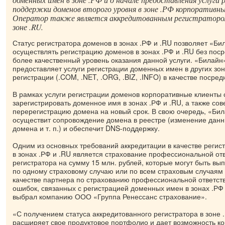
поддержки доменов второго уровня в зоне .РФ корпоративн
Оператор также является аккредитованным регистратором
зоне .RU.
Статус регистратора доменов в зонах .РФ и .RU позволяет «Би
осуществлять регистрацию доменов в зонах .РФ и .RU без поср
более качественный уровень оказания данной услуги. «Билайн
предоставляет услуги регистрации доменных имен в других зо
регистрации (.COM, .NET, .ORG, .BIZ, .INFO) в качестве посред
В рамках услуги регистрации доменов корпоративные клиенты 
зарегистрировать доменное имя в зонах .РФ и .RU, а также со
перерегистрацию домена на новый срок. В свою очередь, «Би
осуществит сопровождение домена в реестре (изменение дан
домена и т. п.) и обеспечит DNS-поддержку.
Одним из основных требований аккредитации в качестве реги
в зонах .РФ и .RU является страхование профессиональной от
регистратора на сумму 15 млн. рублей, которые могут быть вы
по одному страховому случаю или по всем страховым случаям 
качестве партнера по страхованию профессиональной ответст
ошибок, связанных с регистрацией доменных имен в зонах .РФ
выбрал компанию ООО «Группа Ренессанс страхование».
«С получением статуса аккредитованного регистратора в зоне
расширяет свое продуктовое портфолио и дает возможность к