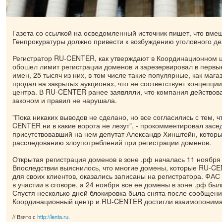
Газета со ссылкой на осведомленный источник пишет, что вме
Генпрокуратуры должно привести к возбуждению уголовного де
Регистратор RU-CENTER, как утверждают в Координационном ц
обошел лимит регистрации доменов и зарезервировал в первы
имен, 25 тысяч из них, в том числе такие популярные, как маг
продал на закрытых аукционах, что не соответствует концепци
центра. В RU-CENTER ранее заявляли, что компания действова
законом и правил не нарушала.
"Пока никаких выводов не сделано, но все согласились с тем, ч
CENTER ни в какие ворота не лезут", - прокомментировал засе
присутствовавший на нем депутат Александр Хинштейн, которы
расследованию злоупотреблений при регистрации доменов.
Открытая регистрация доменов в зоне .рф началась 11 ноября 
Впоследствии выяснилось, что многие домены, которые RU-C
для своих клиентов, оказались записаны на регистратора. ФА
в участии в сговоре, а 24 ноября все ее домены в зоне .рф бы
Спустя несколько дней блокировка была снята после сообщения
Координационный центр и RU-CENTER достигли взаимопонима
// Взято с
http://lenta.ru
.