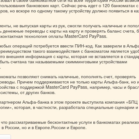
зовал в своей банкоматной сети на всей территории России возмо
пользования банковских карт. Сейчас речь идет о 120 банкоматах с
ров, но вскоре по одному такому устройству должно появиться в к
иенты, не выпуская карты из рук, смогли получать наличные и попо
ь денежные переводы с карты на карту и проверять баланс счета, 
сконтактная технология оплаты MasterCard PayPass.
юбых операций потребуется ввести ПИН-код. Как заверили в Альф
преимуществом такого взаимодействия с банкоматом является удоб
 что внешняя информация с карты, которая не вставляется в станд
 быть считана так называемыми скимминговыми устройствами
.
нкоматы позволяют снимать наличные, пополнять счет, проверять
ереводы. Причем поддерживаются не только карты Альфа-банк, но 
тройства с поддержкой MasterCard PayPass, например, часы и брас
системы, от других банков.
партнером Альфа-банка в этом проекте выступила компания «БПЦ
огии», которая, в частности, разработала специальные сценарии 
, что рассматриваемые бесконтактные услуги в банкоматах реализ
 в России, но и в Европе.России и Европе.