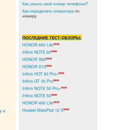
Как узнать свой номер телефона?
Как о
пределить оператора
по
номеру
ПОСЛЕДНИЕ ТЕСТ-ОБЗОРЫ:
new
HONOR 600 Lite
new
Infinix NOTE 60
new
HONOR X9d
new
HONOR X7d
new
Infinix HOT 60 Pro+
new
Infinix GT 30 Pro
new
Infinix NOTE 50 Pro+
new
Infinix NOTE 50
new
HONOR 400 Lite
new
Huawei MatePad 12 X
y и