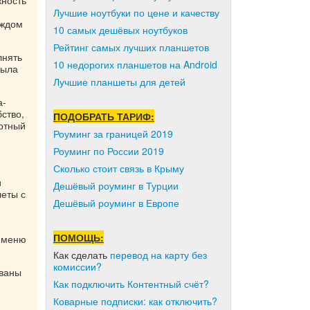
жность
Лучшие ноутбуки по цене и качеству
аждом
10 самых дешёвых ноутбуков
Рейтинг самых лучших планшетов
лнять
10 недорогих планшетов на Android
была
Лучшие планшеты для детей
а-
ство,
ПОДОБРАТЬ ТАРИФ:
артный
Роуминг за границей 2019
Роуминг по России 2019
Сколько стоит связь в Крыму
и
Дешёвый роуминг в Турции
леты с
Дешёвый роуминг в Европе
ПОМОЩЬ:
и меню
Как сделать
перевод на карту без
комиссии?
ованы
Как подключить Контентный счёт?
Коварные подписки: как отключить?