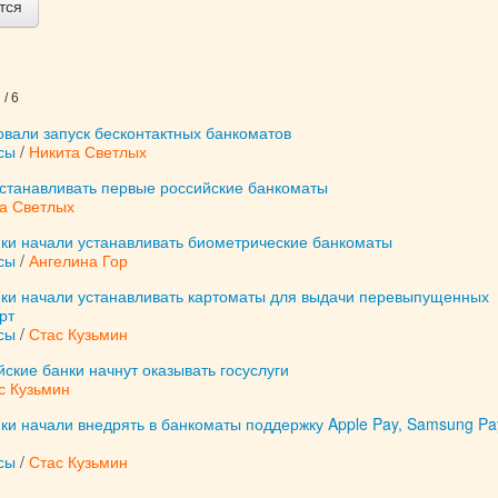
тся
/ 6
вали запуск бесконтактных банкоматов
сы
/
Никита Светлых
устанавливать первые российские банкоматы
а Светлых
нки начали устанавливать биометрические банкоматы
сы
/
Ангелина Гор
нки начали устанавливать картоматы для выдачи перевыпущенных
рт
сы
/
Стас Кузьмин
ские банки начнут оказывать госуслуги
с Кузьмин
ки начали внедрять в банкоматы поддержку Apple Pay, Samsung Pa
сы
/
Стас Кузьмин