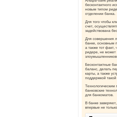
Альфа-банк реали
бесконтактного ис
новым типом риде
отделении банка.
Для того чтобы кл
счет, осуществлят
задействована бе
Для совершения л
банке, основным 
а также тот факт,
ридере, не может
злоумышленников
Бесконтактные ба
баланс, делать п
карты, а также ус
поддержкой такой 
Технологическим 
банковские технол
для банкоматов.
В банке заверяют
впервые не только