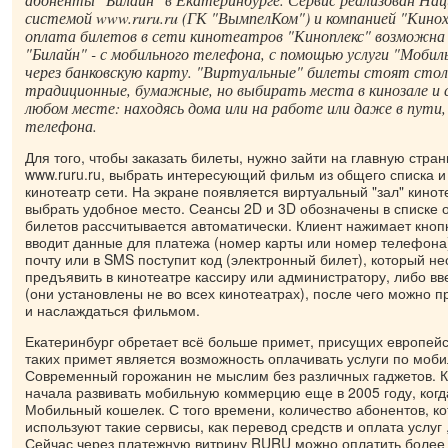
системой www.ruru.ru (ГК "ВымпелКом") и компанией "Кино
оплата билетов в сети кинотеатров "Киноплекс" возможна
"Билайн" - с мобильного телефона, с помощью услуги "Моби
через банковскую карту. "Виртуальные" билеты стоят столь
традиционные, бумажные, но выбирать места в кинозале и 
любом месте: находясь дома или на работе или даже в пути,
телефона.
Для того, чтобы заказать билеты, нужно зайти на главную стра
www.ruru.ru, выбрать интересующий фильм из общего списка и
кинотеатр сети. На экране появляется виртуальный "зал" кинот
выбрать удобное место. Сеансы 2D и 3D обозначены в списке 
билетов рассчитывается автоматически. Клиент нажимает кноп
вводит данные для платежа (номер карты или номер телефона
почту или в SMS поступит код (электронный билет), который н
предъявить в кинотеатре кассиру или администратору, либо вв
(они установлены не во всех кинотеатрах), после чего можно п
и наслаждаться фильмом.
Екатеринбург обретает всё больше примет, присущих европейс
таких примет является возможность оплачивать услуги по моб
Современный горожанин не мыслим без различных гаджетов. 
начала развивать мобильную коммерцию еще в 2005 году, когд
Мобильный кошелек. С того времени, количество абонентов, к
используют такие сервисы, как перевод средств и оплата услуг 
Сейчас через платежную витрину RURU можно оплатить более 