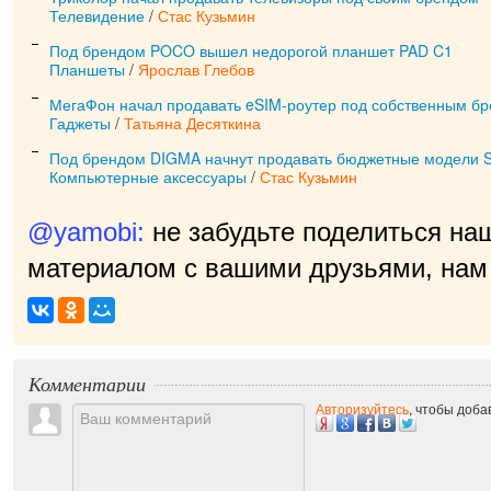
Телевидение
/
Стас Кузьмин
Под брендом POCO вышел недорогой планшет PAD C1
Планшеты
/
Ярослав Глебов
МегаФон начал продавать eSIM-роутер под собственным б
Гаджеты
/
Татьяна Десяткина
Под брендом DIGMA начнут продавать бюджетные модели 
Компьютерные аксессуары
/
Стас Кузьмин
@yamobi:
не забудьте поделиться на
материалом с вашими друзьями, нам 
Комментарии
Авторизуйтесь
, чтобы доб