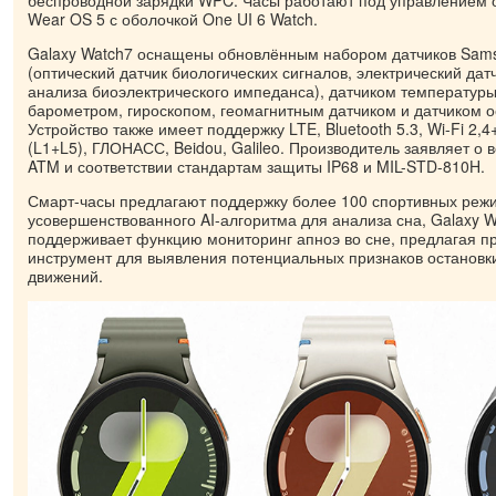
Wear OS 5 с оболочкой One UI 6 Watch.
Galaxy Watch7 оснащены обновлённым набором датчиков Sams
(оптический датчик биологических сигналов, электрический дат
анализа биоэлектрического импеданса), датчиком температур
барометром, гироскопом, геомагнитным датчиком и датчиком 
Устройство также имеет поддержку LTE, Bluetooth 5.3, Wi-Fi 2,
(L1+L5), ГЛОНАСС, Beidou, Galileo. Производитель заявляет о
ATM и соответствии стандартам защиты IP68 и MIL-STD-810H.
Смарт-часы предлагают поддержку более 100 спортивных реж
усовершенствованного AI-алгоритма для анализа сна, Galaxy W
поддерживает функцию мониторинг апноэ во сне, предлагая п
инструмент для выявления потенциальных признаков остановк
движений.