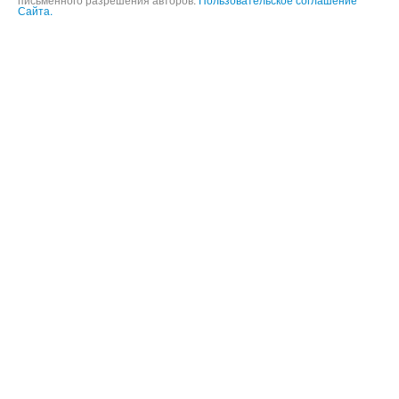
Информация и фотографии, представленные на данном сайте не
могут быть использованы в целях публичного воспроизведения без
письменного разрешения авторов.
Пользовательское соглашение
Сайта.