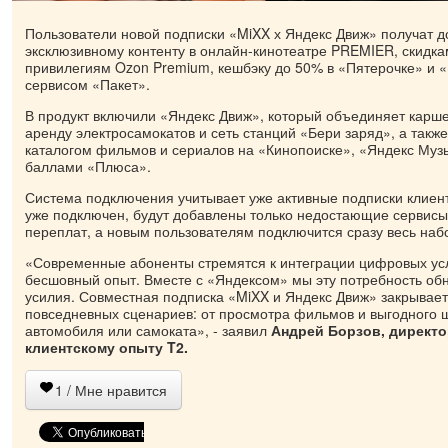
Пользователи новой подписки «MiXX х Яндекс Движ» получат д
эксклюзивному контенту в онлайн-кинотеатре PREMIER, скидка
привилегиям Ozon Premium, кешбэку до 50% в «Пятерочке» и «
сервисом «Пакет».
В продукт включили «Яндекс Движ», который объединяет карш
аренду электросамокатов и сеть станций «Бери заряд», а такж
каталогом фильмов и сериалов на «Кинопоиске», «Яндекс Муз
баллами «Плюса».
Система подключения учитывает уже активные подписки клиен
уже подключен, будут добавлены только недостающие сервисы
переплат, а новым пользователям подключится сразу весь наб
«Современные абоненты стремятся к интеграции цифровых ус
бесшовный опыт. Вместе с «Яндексом» мы эту потребность об
усилия. Совместная подписка «MiXX и Яндекс Движ» закрывает
повседневных сценариев: от просмотра фильмов и выгодного 
автомобиля или самоката», - заявил
Андрей Борзов, директо
клиентскому опыту T2.
1
/ Мне нравится