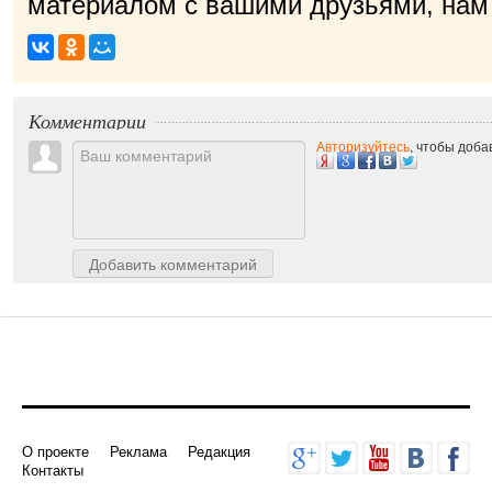
материалом с вашими друзьями, нам 
п
|
Комментарии
Авторизуйтесь
, чтобы доб
Добавить комментарий
О проекте
Реклама
Редакция