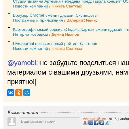
Студия дизайна Артемия Лебедева представила концепт U
Новости компаний
/
Никита Светлых
Браузер Chrome сменит дизайн. Скриншоты
Программы и приложения
/
Валерий Яченко
Картографический сервис «Яндекс.Карты» сменит дизайн: ч
Интернет-сервисы
/
Демид Иванов
LiveJournal показал новый рейтинг блогеров
Новости компаний
/
Никита Светлых
@yamobi:
не забудьте поделиться на
материалом с вашими друзьями, нам 
приятно!
|
Комментарии
Авторизуйтесь
, чтобы доб