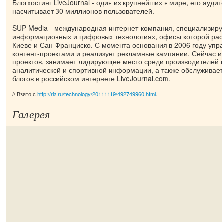
Блогхостинг LiveJournal - один из крупнейших в мире, его ауди
насчитывает 30 миллионов пользователей.
SUP Media - международная интернет-компания, специализир
информационных и цифровых технологиях, офисы которой рас
Киеве и Сан-Франциско. С момента основания в 2006 году уп
контент-проектами и реализует рекламные кампании. Сейчас 
проектов, занимает лидирующее место среди производителей 
аналитической и спортивной информации, а также обслуживае
блогов в российском интернете LiveJournal.com.
// Взято с
http://ria.ru/technology/20111119/492749960.html
.
Галерея