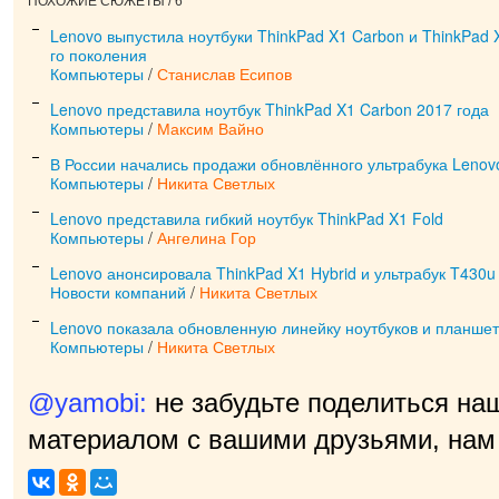
ПОХОЖИЕ СЮЖЕТЫ / 6
Lenovo выпустила ноутбуки ThinkPad X1 Carbon и ThinkPad X1
го поколения
Компьютеры
/
Станислав Есипов
Lenovo представила ноутбук ThinkPad X1 Carbon 2017 года
Компьютеры
/
Максим Вайно
В России начались продажи обновлённого ультрабука Lenov
Компьютеры
/
Никита Светлых
Lenovo представила гибкий ноутбук ThinkPad X1 Fold
Компьютеры
/
Ангелина Гор
Lenovo анонсировала ThinkPad X1 Hybrid и ультрабук T430u
Новости компаний
/
Никита Светлых
Lenovo показала обновленную линейку ноутбуков и планшет
Компьютеры
/
Никита Светлых
@yamobi:
не забудьте поделиться на
материалом с вашими друзьями, нам 