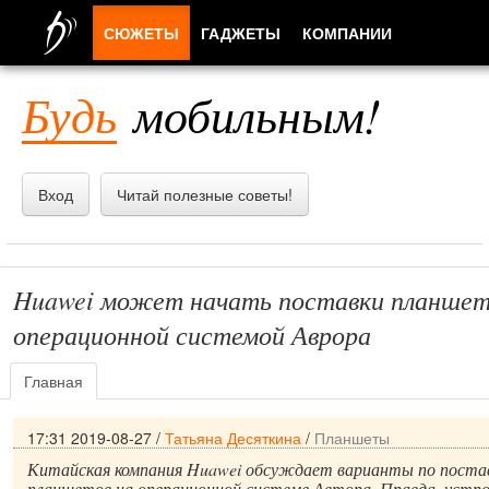
СЮЖЕТЫ
ГАДЖЕТЫ
КОМПАНИИ
ЛЮДИ
Будь
мобильным!
ПРИЛОЖЕНИЯ
Вход
Читай полезные советы!
Huawei может начать поставки планшето
операционной системой Аврора
Главная
17:31 2019-08-27
/
Татьяна Десяткина
/
Планшеты
Китайская компания Huawei обсуждает варианты по постав
планшетов на операционной системе Автора. Правда, устр