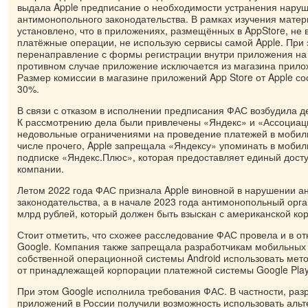
выдала Apple предписание о необходимости устранения нару
антимонопольного законодательства. В рамках изучения мате
установлено, что в приложениях, размещённых в AppStore, не
платёжные операции, не использую сервисы самой Apple. При
перенаправление с формы регистрации внутри приложения на
противном случае приложение исключается из магазина прило
Размер комиссии в магазине приложений App Store от Apple со
30%.
В связи с отказом в исполнении предписания ФАС возбудила д
К рассмотрению дела были привлечены «Яндекс» и «Ассоциац
недовольные ограничениями на проведение платежей в мобил
числе прочего, Apple запрещала «Яндексу» упоминать в моби
подписке «Яндекс.Плюс», которая предоставляет единый досту
компании.
Летом 2022 года ФАС признала Apple виновной в нарушении а
законодательства, а в начале 2023 года антимонопольный орг
млрд рублей, который должен быть взыскан с американской ко
Стоит отметить, что схожее расследование ФАС провела и в о
Google. Компания также запрещала разработчикам мобильных
собственной операционной системы Android использовать мет
от принадлежащей корпорации платежной системы Google Play
При этом Google исполнила требования ФАС. В частности, ра
приложений в России получили возможность использовать аль