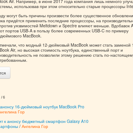
ook Air. Например, в июне 2017 года компания лишь немного улу
стемы, использовав при этом относительно старые процессоры Inte
году могут быть причины произвести более существенное обновлени
ка придётся применить последние процессоры, на производитель
против уязвимостей Meltdown и Spectre влияют меньше. Вдобавок 
 от портов USB-A в пользу более современных USB-C по примеру
-дюймового MacBook.
отмечали, что модный 12-дюймовый MacBook может стать заменой 1
ok Air, но высокая стоимость ноутбука, единственный порт и
изводительность не позволили этому решению стать по-настоящем
стребованным.
тся
/ 6
к анонсу 16-дюймовый ноутбук MacBook Pro
Ангелина Гор
ит к анонсу бюджетный смартфон Galaxy A10
мартфоны
/
Ангелина Гор