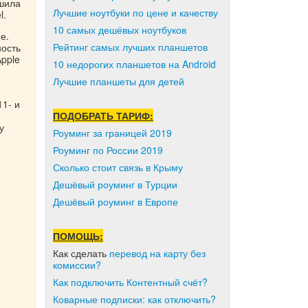
чшила
Лучшие ноутбуки по цене и качеству
l.
10 самых дешёвых ноутбуков
е.
Рейтинг самых лучших планшетов
ность
Apple
10 недорогих планшетов на Android
Лучшие планшеты для детей
1- и
ПОДОБРАТЬ ТАРИФ:
у
Роуминг за границей 2019
Роуминг по России 2019
Сколько стоит связь в Крыму
Дешёвый роуминг в Турции
Дешёвый роуминг в Европе
ПОМОЩЬ:
Как сделать
перевод на карту без
комиссии?
Как подключить Контентный счёт?
Коварные подписки: как отключить?