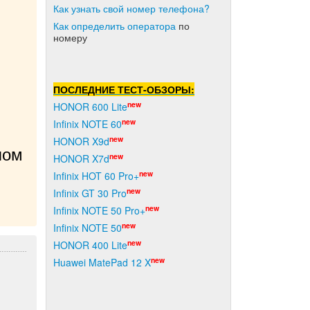
Как узнать свой номер телефона?
Как о
пределить оператора
по
номеру
ПОСЛЕДНИЕ ТЕСТ-ОБЗОРЫ:
new
HONOR 600 Lite
new
Infinix NOTE 60
new
HONOR X9d
ом 
new
HONOR X7d
new
Infinix HOT 60 Pro+
new
Infinix GT 30 Pro
new
Infinix NOTE 50 Pro+
new
Infinix NOTE 50
new
HONOR 400 Lite
new
Huawei MatePad 12 X