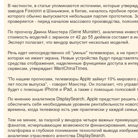
В частности, в статье упоминаются источники, которые утвержд
заводов Foxconn в Шэньчжэне, в Китае, началось пробное прои
которого обычно выпускается небольшая партия прототипов. З
проверяется - перед началом массового производства, поясняет
По прогнозу Джина Манстера (Gene Munster), аналитика инвестб
стоимость моделей с экраном от 42 до 55 дюймов составит в ин
Эксперт полагает, что вендор выпустит несколько моделей.
Речь идет непосредственно об "умных" телевизорах, а не прист
которая не имеет экрана. Новые устройства будут представля
средства отображения, наделенные функциями доступа в инте
сервисам, утверждает WantChinaTimes.
"По нашим прогнозам, телевизоры Apple займут 10% мирового 
лет после выпуска", - говорит Манстер. Он полагает, что упра
будет с помощью iPhone и iPad, а также с помощью голосовой т
По мнению аналитиков DisplaySearch, Apple предстоит решить 
обеспечить себя необходимым уровнем рентабельности нового
времена, когда телевизор есть уже практически у каждой семьи
Тем не менее, за пазухой у вендора четыре важных преимуще
фанатов, исчерпывающие возможности финансирования, мощн
платформа и глубокое понимание технологий вывода изображ
аналитики отраслевого агентства DisplaySearch.