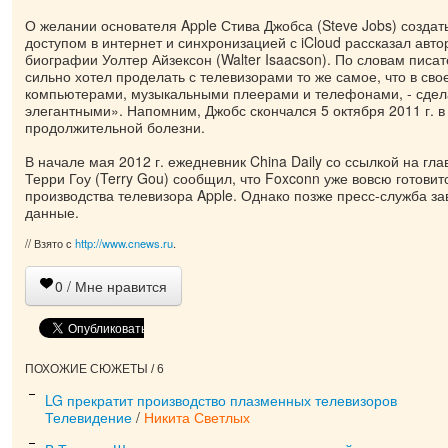
О желании основателя Apple Стива Джобса (Steve Jobs) создат
доступом в интернет и синхронизацией с iCloud рассказал авт
биографии Уолтер Айзексон (Walter Isaacson). По словам писа
сильно хотел проделать с телевизорами то же самое, что в св
компьютерами, музыкальными плеерами и телефонами, - сдел
элегантными». Напомним, Джобс скончался 5 октября 2011 г. в 
продолжительной болезни.
В начале мая 2012 г. ежедневник China Daily со ссылкой на гл
Терри Гоу (Terry Gou) сообщил, что Foxconn уже вовсю готовит
производства телевизора Apple. Однако позже пресс-служба за
данные.
// Взято с
http://www.cnews.ru
.
0
/ Мне нравится
ПОХОЖИЕ СЮЖЕТЫ / 6
LG прекратит производство плазменных телевизоров
Телевидение
/
Никита Светлых