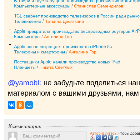
В Твери и Шуе запущено производство российских мониторо
Компьютерные аксессуары
/
Станислав Семендилов
TCL свернёт производство телевизоров в России ради рынк
Телевидение
/
Татьяна Десяткина
Apple прекратила производство беспроводных роутеров AirP
Компьютеры
/
Ангелина Гор
Apple вдвое сокращает производство iPhone 5c
Телефоны и смартфоны
/
Ангелина Гор
Поставщики Apple начали производство новых iPad
Планшеты
/
Никита Светлых
@yamobi:
не забудьте поделиться на
материалом с вашими друзьями, нам 
приятно!
|
Комментарии