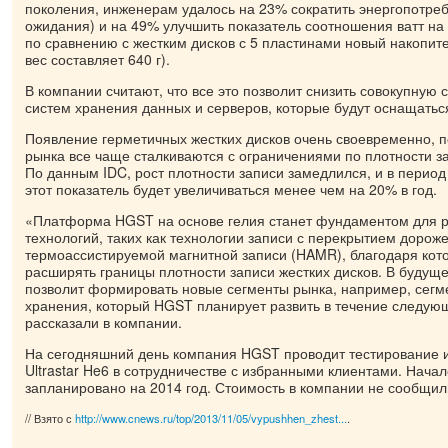
поколения, инженерам удалось на 23% сократить энергопотреб
ожидания) и на 49% улучшить показатель соотношения ватт на 
по сравнению с жестким дисков с 5 пластинами новый накопител
вес составляет 640 г).
В компании считают, что все это позволит снизить совокупную
систем хранения данных и серверов, которые будут оснащатьс
Появление герметичных жестких дисков очень своевременно, п
рынка все чаще сталкиваются с ограничениями по плотности за
По данным IDC, рост плотности записи замедлился, и в период
этот показатель будет увеличиваться менее чем на 20% в год.
«Платформа HGST на основе гелия станет фундаментом для р
технологий, таких как технологии записи с перекрытием дорож
термоассистируемой магнитной записи (HAMR), благодаря ко
расширять границы плотности записи жестких дисков. В будущ
позволит формировать новые сегменты рынка, например, сегм
хранения, который HGST планирует развить в течение следующ
рассказали в компании.
На сегодняшний день компания HGST проводит тестирование 
Ultrastar He6 в сотрудничестве с избранными клиентами. Нача
запланировано на 2014 год. Стоимость в компании не сообщил
// Взято с
http://www.cnews.ru/top/2013/11/05/vypushhen_zhest...
.