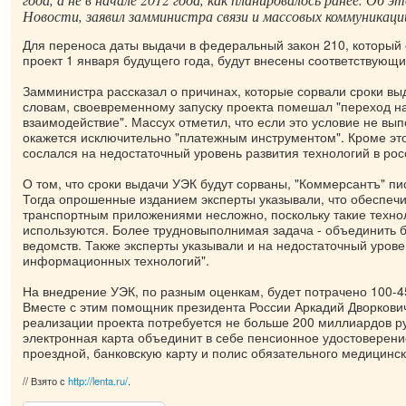
Новости, заявил замминистра связи и массовых коммуникаци
Для переноса даты выдачи в федеральный закон 210, который 
проект 1 января будущего года, будут внесены соответствующ
Замминистра рассказал о причинах, которые сорвали сроки вы
словам, своевременному запуску проекта помешал "переход 
взаимодействие". Массух отметил, что если это условие не вып
окажется исключительно "платежным инструментом". Кроме эт
сослался на недостаточный уровень развития технологий в рос
О том, что сроки выдачи УЭК будут сорваны, "Коммерсантъ" пи
Тогда опрошенные изданием эксперты указывали, что обеспечи
транспортным приложениями несложно, поскольку такие техно
используются. Более трудновыполнимая задача - объединить 
ведомств. Также эксперты указывали и на недостаточный уров
информационных технологий".
На внедрение УЭК, по разным оценкам, будет потрачено 100-4
Вместе с этим помощник президента России Аркадий Дворкович
реализации проекта потребуется не больше 200 миллиардов р
электронная карта объединит в себе пенсионное удостоверени
проездной, банковскую карту и полис обязательного медицинск
// Взято с
http://lenta.ru/
.