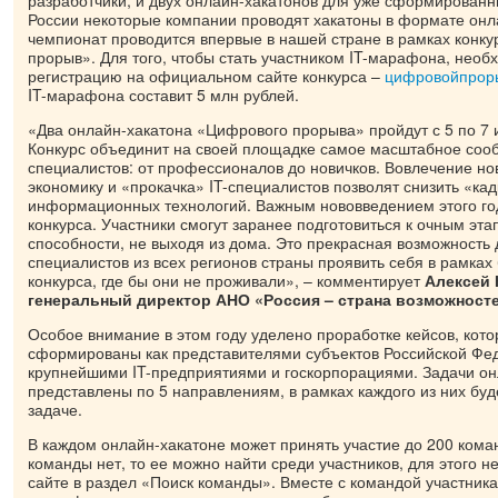
разработчики, и двух онлайн-хакатонов для уже сформированн
России некоторые компании проводят хакатоны в формате онл
чемпионат проводится впервые в нашей стране в рамках конк
прорыв». Для того, чтобы стать участником IT-марафона, необ
регистрацию на официальном сайте конкурса –
цифровойпрор
IT-марафона составит 5 млн рублей.
«Два онлайн-хакатона «Цифрового прорыва» пройдут с 5 по 7 и
Конкурс объединит на своей площадке самое масштабное сооб
специалистов: от профессионалов до новичков. Вовлечение н
экономику и «прокачка» IT-специалистов позволят снизить «ка
информационных технологий. Важным нововведением этого год
конкурса. Участники смогут заранее подготовиться к очным эта
способности, не выходя из дома. Это прекрасная возможность 
специалистов из всех регионов страны проявить себя в рамках
конкурса, где бы они не проживали», – комментирует
Алексей 
генеральный директор АНО «Россия – страна возможносте
Особое внимание в этом году уделено проработке кейсов, кото
сформированы как представителями субъектов Российской Фед
крупнейшими IT-предприятиями и госкорпорациями. Задачи он
представлены по 5 направлениям, в рамках каждого из них буд
задаче.
В каждом онлайн-хакатоне может принять участие до 200 коман
команды нет, то ее можно найти среди участников, для этого 
сайте в раздел «Поиск команды». Вместе с командой участник