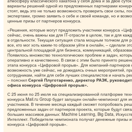
атмосферу классического хакатона у себя дома и за двое суток
варианты решений одной из предложенных партнерами конкурс
стоят, ведь это не только возможность проверить свои силы, 
экспертами, громко заявить о себе и своей команде, но и возм
ценные призы от партнеров конкурса.
«Решения, которые могут предложить участники конкурса «Ци
сейчас, очень важны как для IT-отрасли в целом, так и для ка
в отдельности. Текущая ситуация стала мощным толчком для р
все, кто мог хоть каким-то образом уйти в онлайн, – сделали эт
центральной площадкой для бизнеса, коммуникаций, образован
Появилось множество технологических проблем и задач, кото
оперативно и качественно. В связи с этим было принято решен
этапа конкурса «Цифровой прорыв». Для компаний-партнеров о
возможность уже сейчас, не дожидаясь очных мероприятий, п
сотрудникам, найти для себя лучших специалистов и начать ре
– пояснил
Сергей Плуготаренко, директор РАЭК, руководи
офиса конкурса «Цифровой прорыв».
С 25 июня по 25 июля на специализированной платформе техн
конкурса Mail.ru Group будет запущен онлайн-чемпионат для 
участников. В течение месяца каждый сможет попробовать реш
предложенных задач от партнеров проекта, которые будут связ
больших массивов данных: Machine Learning, Big Data, Искусс
Интеллект. Победители чемпионата получат денежные призы 
конкурса «Цифровой прорыв».