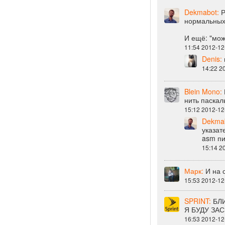
Dekmabot:
Р
нормальных 
И ещё: "мож
11:54 2012-12
Denis:
14:22 2
Blein Mono:
нить паскал
15:12 2012-12
Dekmab
указат
asm пи
15:14 2
Марк:
И на 
15:53 2012-12
SPRINT:
БЛ
Я БУДУ ЗАС
16:53 2012-12