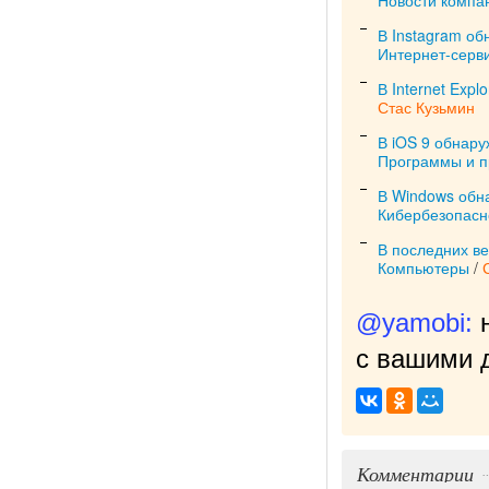
В Instagram об
Интернет-серв
В Internet Exp
Стас Кузьмин
В iOS 9 обнару
Программы и 
В Windows обн
Кибербезопасн
В последних в
Компьютеры
/
@yamobi:
с вашими д
Комментарии