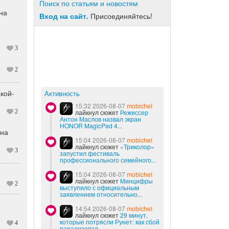
Поиск по статьям и новостям
на
Вход на сайт.
Присоединяйтесь!
3
2
кой-
Активность
15:32 2026-08-07
mobichel
2
лайкнул сюжет
Режиссер
Антон Маслов назвал экран
HONOR MagicPad 4...
 на
15:04 2026-08-07
mobichel
лайкнул сюжет
«Триколор»
3
запустил фестиваль
профессионального семейного...
15:04 2026-08-07
mobichel
лайкнул сюжет
Минцифры
2
выступило с официальным
заявлением относительно...
14:54 2026-08-07
mobichel
лайкнул сюжет
29 минут,
которые потрясли Рунет: как сбой
4
парализовал...