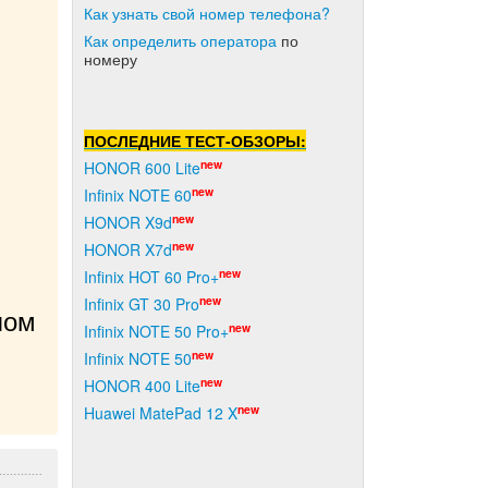
Как узнать свой номер телефона?
Как о
пределить оператора
по
номеру
ПОСЛЕДНИЕ ТЕСТ-ОБЗОРЫ:
new
HONOR 600 Lite
new
Infinix NOTE 60
new
HONOR X9d
new
HONOR X7d
new
Infinix HOT 60 Pro+
new
Infinix GT 30 Pro
ом 
new
Infinix NOTE 50 Pro+
new
Infinix NOTE 50
new
HONOR 400 Lite
new
Huawei MatePad 12 X