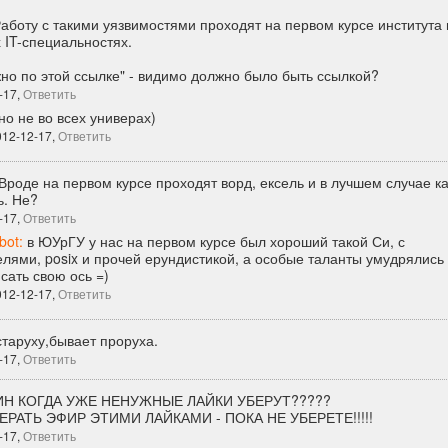
аботу с такими уязвимостями проходят на первом курсе института 
IT-специальностях.
но по этой ссылке" - видимо должно было быть ссылкой?
-17,
Ответить
но не во всех универах)
012-12-17,
Ответить
Вроде на первом курсе проходят ворд, ексель и в лучшем случае ка
ь. Не?
-17,
Ответить
ot:
в ЮУрГУ у нас на первом курсе был хороший такой Си, с
елями, posix и прочей ерундистикой, а особые таланты умудрялись
сать свою ось =)
012-12-17,
Ответить
старуху,бывает проруха.
-17,
Ответить
ИН КОГДА УЖЕ НЕНУЖНЫЕ ЛАЙКИ УБЕРУТ?????
ЕРАТЬ ЭФИР ЭТИМИ ЛАЙКАМИ - ПОКА НЕ УБЕРЕТЕ!!!!!
-17,
Ответить