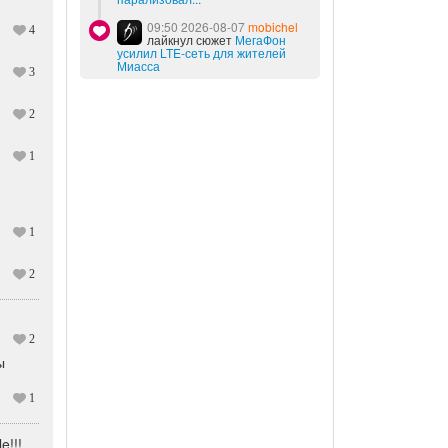
09:50 2026-08-07
mobichel
4
лайкнул сюжет
МегаФон
усилил LTE-сеть для жителей
Миасса
3
2
1
1
2
2
ы
1
e!!!