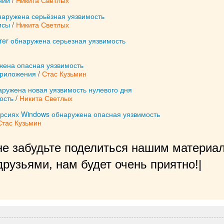
наружена серьёзная уязвимость
исы
/
Никита Светлых
lorer обнаружена серьезная уязвимость
жена опасная уязвимость
приложения
/
Стас Кузьмин
аружена новая уязвимость нулевого дня
ость
/
Никита Светлых
ерсиях Windows обнаружена опасная уязвимость
Стас Кузьмин
не забудьте поделиться нашим материал
рузьями, нам будет очень приятно!
|