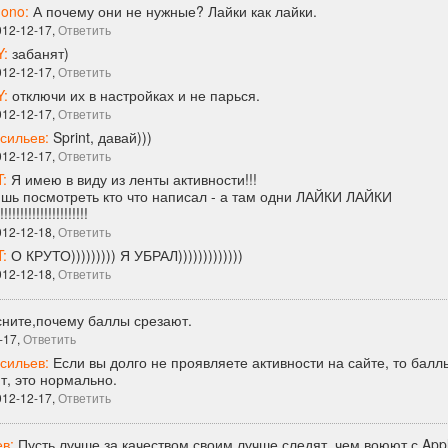
Mono:
А почему они не нужные? Лайки как лайки.
012-12-17,
Ответить
Y:
забанят)
012-12-17,
Ответить
Y:
отключи их в настройках и не парься.
012-12-17,
Ответить
сильев:
Sprint, давай)))
012-12-17,
Ответить
:
Я имею в виду из ленты активности!!!
шь посмотреть кто что написал - а там одни ЛАЙКИ ЛАЙКИ
!!!!!!!!!!!!!!!!!!
012-12-18,
Ответить
:
О КРУТО))))))))) Я УБРАЛ)))))))))))))
012-12-18,
Ответить
ните,почему баллы срезают.
-17,
Ответить
сильев:
Если вы долго не проявляете активности на сайте, то балл
т, это нормально.
012-12-17,
Ответить
ев:
Пусть лучше за качеством своим лучше следят, чем воюют с Appl