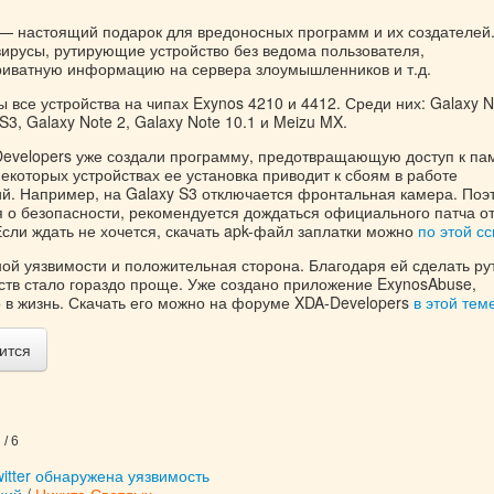
 — настоящий подарок для вредоносных программ и их создателей
вирусы, рутирующие устройство без ведома пользователя,
иватную информацию на сервера злоумышленников и т.д.
 все устройства на чипах Exynos 4210 и 4412. Среди них: Galaxy N
S3, Galaxy Note 2, Galaxy Note 10.1 и Meizu MX.
evelopers уже создали программу, предотвращающую доступ к па
екоторых устройствах ее установка приводит к сбоям в работе
й. Например, на Galaxy S3 отключается фронтальная камера. Поэ
 о безопасности, рекомендуется дождаться официального патча о
сли ждать не хочется, скачать apk-файл заплатки можно
по этой сс
ой уязвимости и положительная сторона. Благодаря ей сделать ру
ств стало гораздо проще. Уже создано приложение ExynosAbuse,
в жизнь. Скачать его можно на форуме XDA-Developers
в этой тем
ится
/ 6
itter обнаружена уязвимость
ний
/
Никита Светлых