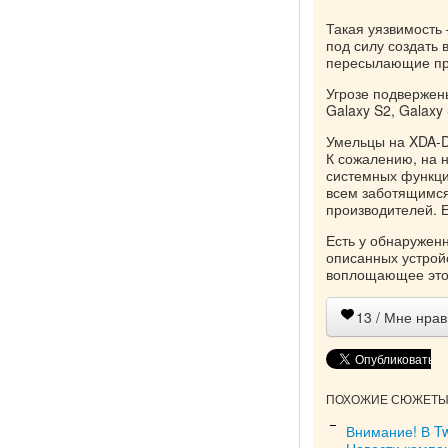
Такая уязвимость
под силу создать 
пересылающие пр
Угрозе подвержены
Galaxy S2, Galaxy 
Умельцы на XDA-D
К сожалению, на н
системных функци
всем заботящимся
производителей. Е
Есть у обнаруженн
описанных устрой
воплощающее это 
13
/ Мне нрав
ПОХОЖИЕ СЮЖЕТЫ 
Внимание! В Tw
Новости компа