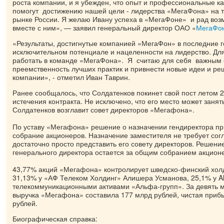
роста компании, и я убежден, что опыт и профессиональные 
помогут достижению нашей цели - лидерства «МегаФона» на
рынке России. Я желаю Ивану успеха в «МегаФоне» и рад воз
вместе с ним», — заявил генеральный директор ОАО «
МегаФо
«Результаты, достигнутые компанией «МегаФон» в последние г
исключительном потенциале и нацеленности на лидерство. Дл
работать в команде «МегаФона». Я считаю для себя важным 
преемственность лучших практик и привнести новые идеи и ре
компании», - отметил Иван Таврин.
Ранее сообщалось, что Солдатенков покинет свой пост летом 2
истечения контракта. Не исключено, что его место может занят
Солдатенков возглавит совет директоров «Мегафона».
По уставу «Мегафона» решение о назначении гендиректора п
собрание акционеров. Назначение заместителя не требует со
достаточно просто представить его совету директоров. Решени
генерального директора остается за общим собранием акцион
43,77% акций «Мегафона» контролирует шведско-финский холд
31,13% у «АФ Телеком Холдинг» Алишера Усманова, 25,1% у A
телекоммуникационными активами «Альфа-групп». За девять м
выручка «Мегафона» составила 177 млрд рублей, чистая приб
рублей.
Биографическая справка: