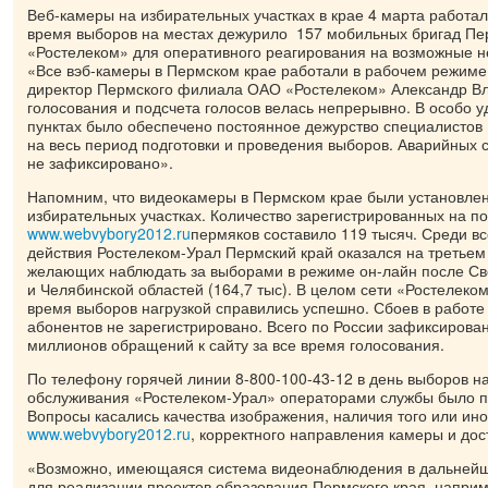
Веб-камеры на избирательных участках в крае 4 марта работа
время выборов на местах дежурило 157 мобильных бригад П
«Ростелеком» для оперативного реагирования на возможные н
«Все вэб-камеры в Пермском крае работали в рабочем режиме,
директор Пермского филиала ОАО «Ростелеком» Александр Вл
голосования и подсчета голосов велась непрерывно. В особо 
пунктах было обеспечено постоянное дежурство специалистов
на весь период подготовки и проведения выборов. Аварийных с
не зафиксировано».
Напомним, что видеокамеры в Пермском крае были установле
избирательных участках. Количество зарегистрированных на п
www.webvybory2012.ru
пермяков составило 119 тысяч. Среди в
действия Ростелеком-Урал Пермский край оказался на третьем
желающих наблюдать за выборами в режиме он-лайн после Све
и Челябинской областей (164,7 тыс). В целом сети «Ростелеко
время выборов нагрузкой справились успешно. Сбоев в работе
абонентов не зарегистрировано. Всего по России зафиксирова
миллионов обращений к сайту за все время голосования.
По телефону горячей линии 8-800-100-43-12 в день выборов н
обслуживания «Ростелеком-Урал» операторами службы было пр
Вопросы касались качества изображения, наличия того или ино
www.webvybory2012.ru
, корректного направления камеры и дос
«Возможно, имеющаяся система видеонаблюдения в дальнейш
для реализации проектов образования Пермского края, наприм