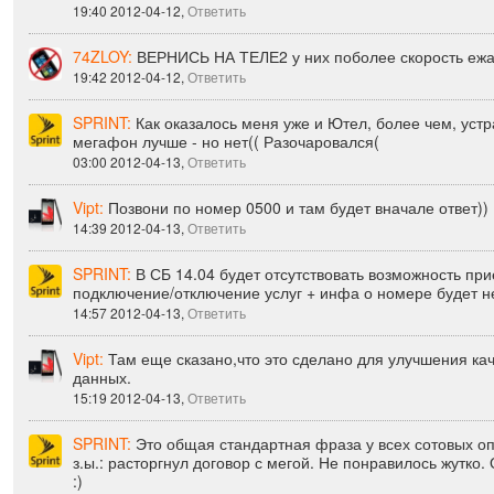
Vipt:
Мне с 3G хватает на сутки.Для того ,чтобы не соскак
когда надо интренет включаю только 3G , а когда надо ра
19:40 2012-04-12,
Ответить
74ZLOY:
ВЕРНИСЬ НА ТЕЛЕ2 у них поболее скорость ежа
19:42 2012-04-12,
Ответить
SPRINT:
Как оказалось меня уже и Ютел, более чем, уст
мегафон лучше - но нет(( Разочаровался(
03:00 2012-04-13,
Ответить
Vipt:
Позвони по номер 0500 и там будет вначале ответ))
14:39 2012-04-13,
Ответить
SPRINT:
В СБ 14.04 будет отсутствовать возможность пр
подключение/отключение услуг + инфа о номере будет н
14:57 2012-04-13,
Ответить
Vipt:
Там еще сказано,что это сделано для улучшения кач
данных.
15:19 2012-04-13,
Ответить
SPRINT:
Это общая стандартная фраза у всех сотовых о