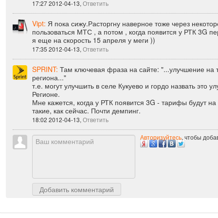
з.ы.: расторгнул договор с мегой. Не понравилось жутко
:)
17:27 2012-04-13,
Ответить
Vipt:
Я пока сижу.Расторгну наверное тоже через некотор
пользоваться МТС , а потом , когда появится у РТК 3G 
я еще на скорость 15 апреля у меги ))
17:35 2012-04-13,
Ответить
SPRINT:
Там ключевая фраза на сайте: "...улучшение на
региона..."
т.е. могут улучшить в селе Кукуево и гордо назвать это 
Регионе.
Мне кажется, когда у РТК появится 3G - тарифы будут на
такие, как сейчас. Почти демпинг.
18:02 2012-04-13,
Ответить
Авторизуйтесь
, чтобы доб
Добавить комментарий