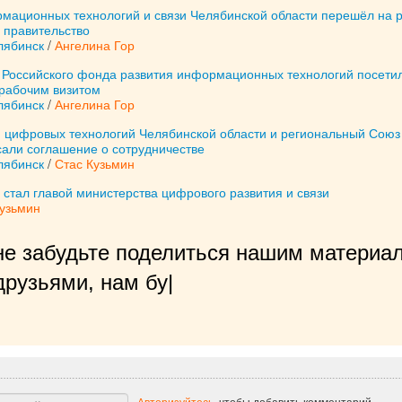
мационных технологий и связи Челябинской области перешёл на 
 правительство
лябинск
/
Ангелина Гор
 Российского фонда развития информационных технологий посети
рабочим визитом
лябинск
/
Ангелина Гор
я цифровых технологий Челябинской области и региональный Союз
али соглашение о сотрудничестве
лябинск
/
Стас Кузьмин
стал главой министерства цифрового развития и связи
Кузьмин
не забудьте поделиться нашим материал
рузьями, нам будет очень приятно!
|
Авторизуйтесь
, чтобы добавить комментарий