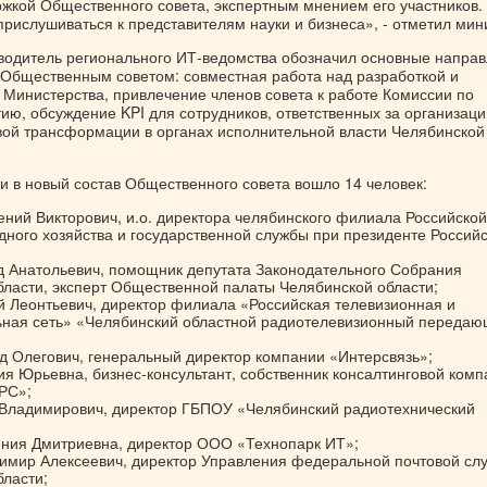
ржкой Общественного совета, экспертным мнением его участников
прислушиваться к представителям науки и бизнеса», - отметил мин
оводитель регионального ИТ-ведомства обозначил основные напра
 Общественным советом: совместная работа над разработкой и
 Министерства, привлечение членов совета к работе Комиссии по
ию, обсуждение KPI для сотрудников, ответственных за организац
ой трансформации в органах исполнительной власти Челябинской
и в новый состав Общественного совета вошло 14 человек:
ний Викторович, и.о. директора челябинского филиала Российской
ного хозяйства и государственной службы при президенте Россий
д Анатольевич, помощник депутата Законодательного Собрания
бласти, эксперт Общественной палаты Челябинской области;
й Леонтьевич, директор филиала «Российская телевизионная и
ная сеть» «Челябинский областной радиотелевизионный переда
д Олегович, генеральный директор компании «Интерсвязь»;
я Юрьевна, бизнес-консультант, собственник консалтинговой ком
РС»;
 Владимирович, директор ГБПОУ «Челябинский радиотехнический
ения Дмитриевна, директор ООО «Технопарк ИТ»;
имир Алексеевич, директор Управления федеральной почтовой сл
бласти;