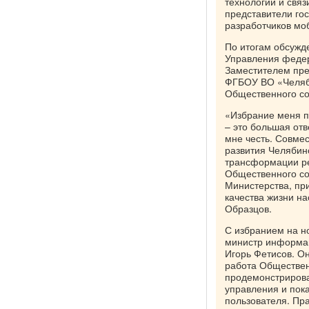
технологий и связ
представители го
разработчиков мо
По итогам обсужд
Управления федер
Заместителем пре
ФГБОУ ВО «Челяби
Общественного со
«Избрание меня п
– это большая от
мне честь. Совме
развития Челябин
трансформации ре
Общественного со
Министерства, пр
качества жизни н
Образцов.
С избранием на н
министр информац
Игорь Фетисов. Он
работа Обществен
продемонстрирова
управления и пок
пользователя. Пр