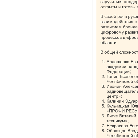
заручиться подде
открыты и готовы 
В своей речи рук
взаимодействия с
развитием бренда
цифровому развит
процессов цифров
области.
В общей сложност
Алдошенко Евге
академии народ
Федерации;
Ганин Всеволо
Челябинской о
Ивонин Алексе
радиовещатель
центр»;
Калинин Эдуар
Кульчицкая Юли
«ПРОФИ РЕСУ
Литке Виталий
техникум»;
Некрасова Евг
Образцов Влад
Челябинской о