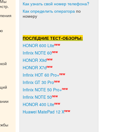
. Мы
Как узнать свой номер телефона?
истр.
Как о
пределить оператора
по
вления
номеру
ию
ПОСЛЕДНИЕ ТЕСТ-ОБЗОРЫ:
new
HONOR 600 Lite
new
Infinix NOTE 60
new
HONOR X9d
ской
new
HONOR X7d
new
Infinix HOT 60 Pro+
new
Infinix GT 30 Pro
ющий
new
Infinix NOTE 50 Pro+
new
Infinix NOTE 50
пании
new
HONOR 400 Lite
new
Huawei MatePad 12 X
ужбы