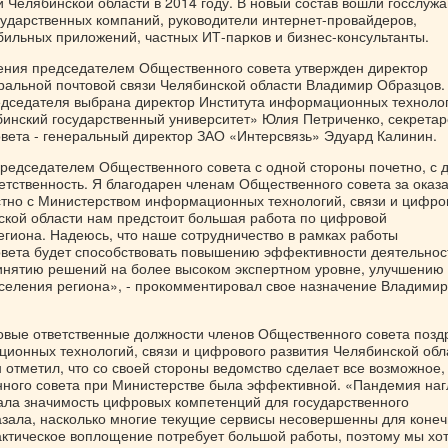
и Челябинской области в 2014 году. В новый состав вошли госслуж
сударственных компаний, руководители интернет-провайдеров,
бильных приложений, частных ИТ-парков и бизнес-консультанты.
ения председателем Общественного совета утвержден директор
альной почтовой связи Челябинской области Владимир Образцов.
дседателя выбрана директор Института информационных техноло
нский государственный университет» Юлия Петриченко, секрета
вета - генеральный директор ЗАО «Интерсвязь» Эдуард Калинин.
редседателем Общественного совета с одной стороны почетно, с 
ветственность. Я благодарен членам Общественного совета за оказ
стно с Министерством информационных технологий, связи и цифро
ской области нам предстоит большая работа по цифровой
гиона. Надеюсь, что наше сотрудничество в рамках работы
вета будет способствовать повышению эффективности деятельнос
инятию решений на более высоком экспертном уровне, улучшению
аселения региона», - прокомментировал свое назначение Владимир
овые ответственные должности членов Общественного совета позд
ионных технологий, связи и цифрового развития Челябинской обл
 отметил, что со своей стороны ведомство сделает все возможное,
ного совета при Министерстве была эффективной. «Пандемия на
ла значимость цифровых компетенций для государственного
азала, насколько многие текущие сервисы несовершенны для конеч
актическое воплощение потребует большой работы, поэтому мы хо