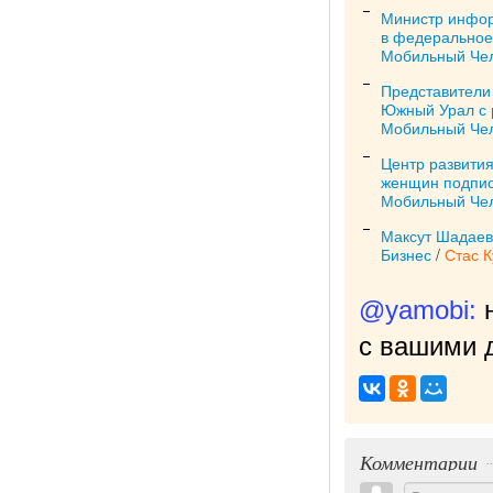
Министр инфор
в федеральное
Мобильный Че
Представители
Южный Урал с 
Мобильный Че
Центр развити
женщин подпис
Мобильный Че
Максут Шадаев 
Бизнес
/
Стас 
@yamobi:
с вашими д
Комментарии