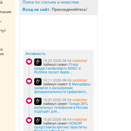
Поиск по статьям и новостям
ий
Вход на сайт.
Присоединяйтесь!
мпании
-
тут
по
ия
Активность
16:20 2026-08-04
mobichel
лайкнул сюжет
Отказ
предустанавливать МАКС и
RuStore грозит Apple...
16:11 2026-08-04
mobichel
лайкнул сюжет
В Минцифры
заявили о расширении
функциональности Цифрового...
16:00 2026-08-04
mobichel
лайкнул сюжет
Только 25%
мобильных телефонов в России
подходят для...
15:53 2026-08-04
mobichel
лайкнул сюжет
HONOR
представила фитнес-браслеты
Band 11 и Band 11...