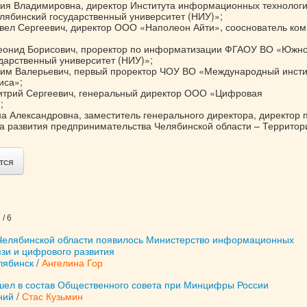
ия Владимировна, директор Института информационных технолог
ябинский государственный университет (НИУ)»;
вел Сергеевич, директор ООО «Наполеон Айти», сооснователь ко
еонид Борисович, проректор по информатизации ФГАОУ ВО «Южно
дарственный университет (НИУ)»;
им Валерьевич, первый проректор ЧОУ ВО «Международный инсти
иса»;
трий Сергеевич, генеральный директор ООО «Цифровая
;
 Александровна, заместитель генерального директора, директор 
а развития предпринимательства Челябинской области – Территор
тся
/ 6
 Челябинской области появилось Министерство информационных
язи и цифрового развития
лябинск
/
Ангелина Гор
шел в состав Общественного совета при Минцифры России
ний
/
Стас Кузьмин