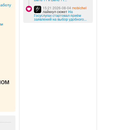
работу
15:21 2026-08-04
mobichel
лайкнул сюжет
На
Госуслугах стартовал приём
заявлений на выбор удобного...
ли
ом 