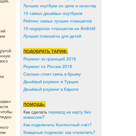
ащие,
Лучшие ноутбуки по цене и качеству
10 самых дешёвых ноутбуков
Рейтинг самых лучших планшетов
10 недорогих планшетов на Android
гий
рем
Лучшие планшеты для детей
другой
ПОДОБРАТЬ ТАРИФ:
анную
Роуминг за границей 2019
вого
Роуминг по России 2019
Сколько стоит связь в Крыму
ти
Дешёвый роуминг в Турции
Дешёвый роуминг в Европе
равил
ПОМОЩЬ:
асти
 чтобы
Как сделать
перевод на карту без
глядно
комиссии?
Как подключить Контентный счёт?
ного
тим
Коварные подписки: как отключить?