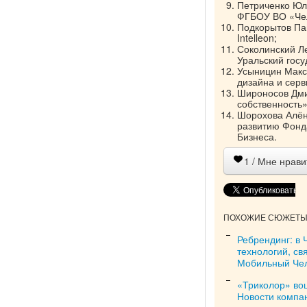
Петриченко Юл
ФГБОУ ВО «Чел
Подкорытов Па
Intelleon;
Соколинский Л
Уральский госу
Усыницин Макс
дизайна и серв
Широносов Дми
собственность»
Шорохова Алёна
развитию Фонд
Бизнеса.
1
/ Мне нрави
ПОХОЖИЕ СЮЖЕТЫ 
Ребрендинг: в
технологий, св
Мобильный Че
«Триколор» во
Новости компа