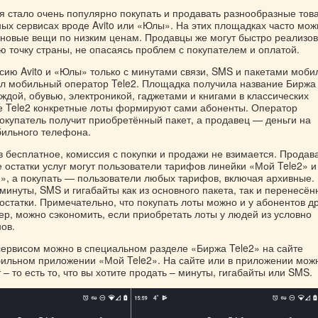
я стало очень популярно покупать и продавать разнообразные тов
ых сервисах вроде Avito или «Юлы». На этих площадках часто мож
 новые вещи по низким ценам. Продавцы же могут быстро реализов
ю точку страны, не опасаясь проблем с покупателем и оплатой.
сию Avito и «Юлы» только с минутами связи, SMS и пакетами моби
ил мобильный оператор Tele2. Площадка получила название Биржа 
ждой, обувью, электроникой, гаджетами и книгами в классических
е Tele2 конкретные лоты формируют сами абоненты. Оператор
покупатель получит приобретённый пакет, а продавец — деньги на
бильного телефона.
 бесплатное, комиссия с покупки и продажи не взимается. Продав
 остатки услуг могут пользователи тарифов линейки «Мой Tele2» и
, а покупать — пользователи любых тарифов, включая архивные.
инуты, SMS и гигабайты как из основного пакета, так и перенесён
статки. Примечательно, что покупать лоты можно и у абонентов д
ер, можно сэкономить, если приобретать лоты у людей из условно
ов.
сервисом можно в специальном разделе «Биржа Tele2» на сайте
бильном приложении «Мой Tele2». На сайте или в приложении мож
– то есть то, что вы хотите продать – минуты, гигабайты или SMS.