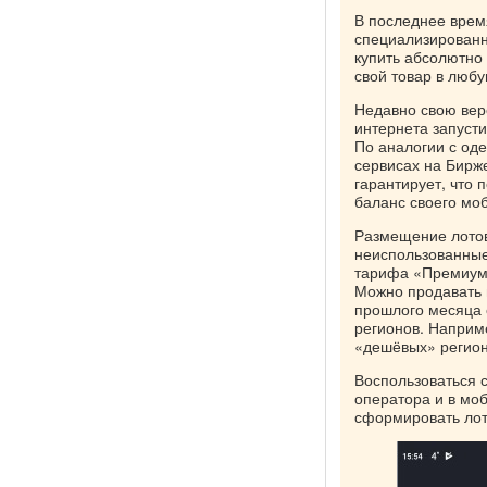
В последнее врем
специализированн
купить абсолютно
свой товар в любу
Недавно свою вер
интернета запуст
По аналогии с оде
сервисах на Бирж
гарантирует, что 
баланс своего мо
Размещение лотов
неиспользованные
тарифа «Премиум»
Можно продавать м
прошлого месяца о
регионов. Наприм
«дешёвых» регион
Воспользоваться 
оператора и в мо
сформировать лот 