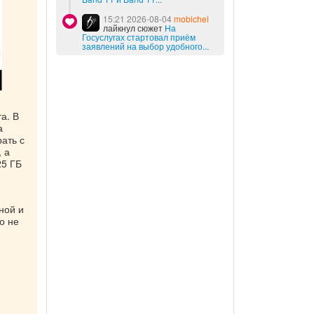
15:21 2026-08-04
mobichel
лайкнул сюжет
На
Госуслугах стартовал приём
заявлений на выбор удобного...
а. В
а
ать с
, а
25 ГБ
ной и
о не