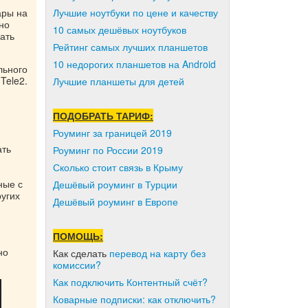
ары на
Лучшие ноутбуки по цене и качеству
но
10 самых дешёвых ноутбуков
ать
Рейтинг самых лучших планшетов
10 недорогих планшетов на Android
льного
Tele2.
Лучшие планшеты для детей
ПОДОБРАТЬ ТАРИФ:
Роуминг за границей 2019
ать
Роуминг по России 2019
Сколько стоит связь в Крыму
ные с
Дешёвый роуминг в Турции
ругих
Дешёвый роуминг в Европе
ПОМОЩЬ:
но
Как сделать
перевод на карту без
комиссии?
Как подключить Контентный счёт?
Коварные подписки: как отключить?