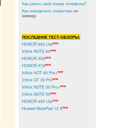
Как узнать свой номер телефона?
Как о
пределить оператора
по
номеру
ПОСЛЕДНИЕ ТЕСТ-ОБЗОРЫ:
new
HONOR 600 Lite
new
Infinix NOTE 60
new
HONOR X9d
new
HONOR X7d
new
Infinix HOT 60 Pro+
new
Infinix GT 30 Pro
new
Infinix NOTE 50 Pro+
new
Infinix NOTE 50
new
HONOR 400 Lite
new
Huawei MatePad 12 X