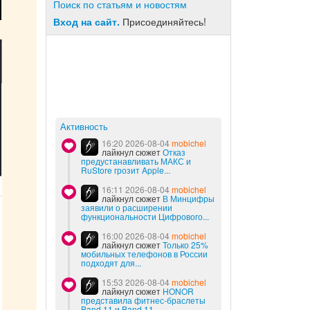
Поиск по статьям и новостям
Вход на сайт.
Присоединяйтесь!
Активность
16:20 2026-08-04
mobichel
лайкнул сюжет
Отказ
предустанавливать МАКС и
RuStore грозит Apple...
16:11 2026-08-04
mobichel
лайкнул сюжет
В Минцифры
заявили о расширении
функциональности Цифрового...
16:00 2026-08-04
mobichel
лайкнул сюжет
Только 25%
мобильных телефонов в России
подходят для...
15:53 2026-08-04
mobichel
лайкнул сюжет
HONOR
представила фитнес-браслеты
Band 11 и Band 11...