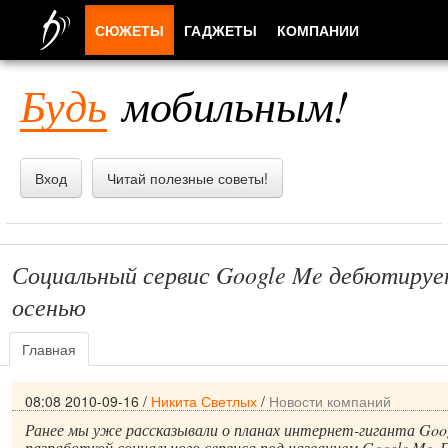
СЮЖЕТЫ
ГАДЖЕТЫ
КОМПАНИИ
ЛЮДИ
Будь
мобильным!
ПРИЛОЖЕНИЯ
Вход
Читай полезные советы!
Социальный сервис Google Me дебютиру
осенью
Главная
08:08 2010-09-16
/
Никита Светлых
/
Новости компаний
Ранее мы уже рассказывали о планах интернет-гиганта Goog
разработкой социального сервиса под названием Google Me. П