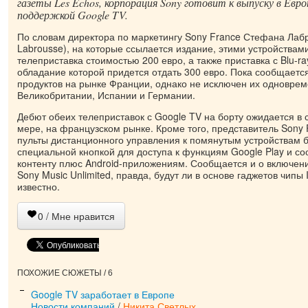
газеты Les Échos, корпорация Sony готовит к выпуску в Евр
поддержкой Google TV.
По словам директора по маркетингу Sony France Стефана Лабр
Labrousse), на которые ссылается издание, этими устройствами
телеприставка стоимостью 200 евро, а также приставка с Blu-ra
обладание которой придется отдать 300 евро. Пока сообщаетс
продуктов на рынке Франции, однако не исключен их одноврем
Великобритании, Испании и Германии.
Дебют обеих телеприставок с Google TV на борту ожидается в 
мере, на французском рынке. Кроме того, представитель Sony 
пульты дистанционного управления к помянутым устройствам 
специальной кнопкой для доступа к функциям Google Play и с
контенту плюс Android-приложениям. Сообщается и о включени
Sony Music Unlimited, правда, будут ли в основе гаджетов чипы 
известно.
0
/ Мне нравится
ПОХОЖИЕ СЮЖЕТЫ / 6
Google TV заработает в Европе
Новости компаний
/
Никита Светлых