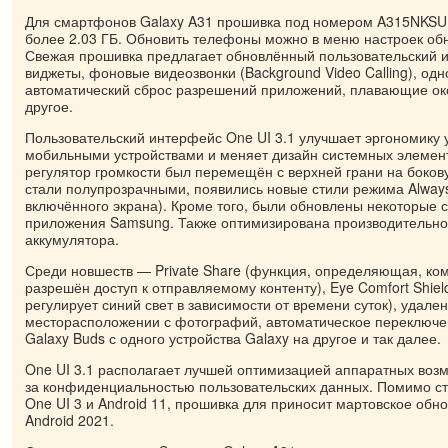
Для смартфонов Galaxy A31 прошивка под номером A315NKS
более 2.03 ГБ. Обновить телефоны можно в меню настроек обн
Свежая прошивка предлагает обновлённый пользовательский 
виджеты, фоновые видеозвонки (Background Video Calling), од
автоматический сброс разрешений приложений, плавающие ок
другое.
Пользовательский интерфейс One UI 3.1 улучшает эргономику
мобильными устройствами и меняет дизайн системных элемент
регулятор громкости был перемещён с верхней грани на боков
стали полупрозрачными, появились новые стили режима Always 
включённого экрана). Кроме того, были обновлены некоторые 
приложения Samsung. Также оптимизирована производительнос
аккумулятора.
Среди новшеств — Private Share (функция, определяющая, ком
разрешён доступ к отправляемому контенту), Eye Comfort Shiel
регулирует синий свет в зависимости от времени суток), удал
месторасположении с фотографий, автоматическое переключе
Galaxy Buds с одного устройства Galaxy на другое и так далее.
One UI 3.1 располагает лучшей оптимизацией аппаратных воз
за конфиденциальностью пользовательских данных. Помимо с
One UI 3 и Android 11, прошивка для приносит мартовское обн
Android 2021.