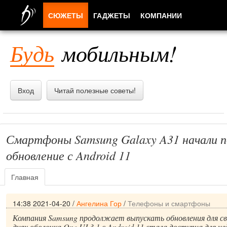
СЮЖЕТЫ
ГАДЖЕТЫ
КОМПАНИИ
ЛЮДИ
Будь
мобильным!
ПРИЛОЖЕНИЯ
Вход
Читай полезные советы!
Смартфоны Samsung Galaxy A31 начали п
обновление с Android 11
Главная
14:38 2021-04-20
/
Ангелина Гор
/
Телефоны и смартфоны
Компания Samsung продолжает выпускать обновления для с
днях оболочка One UI 3.1 с Android 11 стала доступна для н