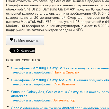
Стоит отметить, что Samsung Galaxy A31 вышел в продажу в ма
Смартфон поставлялся под управлением операционной систем
оболочкой One UI 2.0. Samsung Galaxy A31 получил 6,4-дюймов
основной камере установлены датчики изображения 48, 8, 5 и 
камера является 20-мегапиксельной. Смартфон построен на б
системы MediaTek Helio P65, он получил 4 ГБ оперативной и 6
Мобильный телефон оснащён аккумулятором ёмкостью 5 000 м
поддержкой 15-ваттной быстрой зарядки и NFC.
1
/ Мне нравится
ПОХОЖИЕ СЮЖЕТЫ / 6
Смартфоны Samsung Galaxy S10 начали получать обновлени
Телефоны и смартфоны
/
Никита Светлых
Смартфоны Samsung Galaxy A51 и M31 начали получать обн
Телефоны и смартфоны
/
Стас Кузьмин
Samsung Galaxy A51, Galaxy A71 и Galaxy M30s начали полу
Android 11
Телефоны и смартфоны
/
Ангелина Гор
Google официально выпустила Android 11: смартфоны уже 