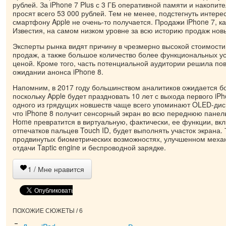
рублей. За iPhone 7 Plus с 3 ГБ оперативной памяти и накопит
просят всего 53 000 рублей. Тем не менее, подстегнуть интер
смартфону Apple не очень-то получается. Продажи iPhone 7, ка
Известия, на самом низком уровне за всю историю продаж нов
Эксперты рынка видят причину в чрезмерно высокой стоимости 
продаж, а также большое количество более функциональных у
ценой. Кроме того, часть потенциальной аудитории решила пов
ожидании анонса iPhone 8.
Напомним, в 2017 году большинством аналитиков ожидается б
поскольку Apple будет праздновать 10 лет с выхода первого iPh
одного из грядущих новшеств чаще всего упоминают OLED-дис
что iPhone 8 получит сенсорный экран во всю переднюю панел
Home превратится в виртуальную, фактически, ее функции, вк
отпечатков пальцев Touch ID, будет выполнять участок экрана
продвинутых биометрических возможностях, улучшенном меха
отдачи Taptic engine и беспроводной зарядке.
1
/ Мне нравится
ПОХОЖИЕ СЮЖЕТЫ / 6