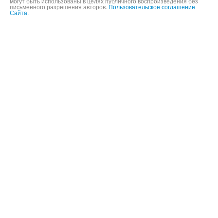
Информация и фотографии, представленные на данном сайте не
могут быть использованы в целях публичного воспроизведения без
письменного разрешения авторов.
Пользовательское соглашение
Сайта.