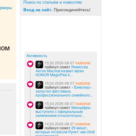
Поиск по статьям и новостям
ерверы
Вход на сайт.
Присоединяйтесь!
ом 
Активность
15:32 2026-08-07
mobichel
лайкнул сюжет
Режиссер
Антон Маслов назвал экран
HONOR MagicPad 4...
15:04 2026-08-07
mobichel
лайкнул сюжет
«Триколор»
запустил фестиваль
профессионального семейного...
15:04 2026-08-07
mobichel
лайкнул сюжет
Минцифры
выступило с официальным
заявлением относительно...
14:54 2026-08-07
mobichel
лайкнул сюжет
29 минут,
которые потрясли Рунет: как сбой
парализовал...