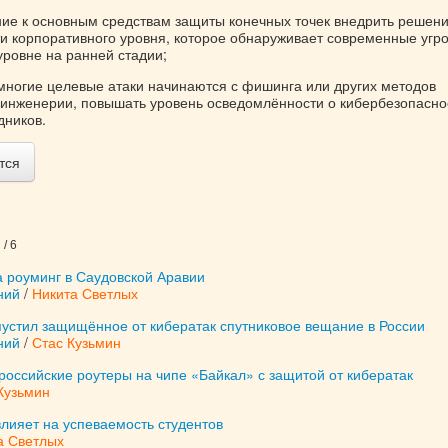
ние к основным средствам защиты конечных точек внедрить решен
и корпоративного уровня, которое обнаруживает современные угр
уровне на ранней стадии;
 многие целевые атаки начинаются с фишинга или других методов
инженерии, повышать уровень осведомлённости о кибербезопасно
дников.
тся
/ 6
а роуминг в Саудовской Аравии
ний
/
Никита Светлых
пустил защищённое от кибератак спутниковое вещание в России
ний
/
Стас Кузьмин
оссийские роутеры на чипе «Байкал» с защитой от кибератак
Кузьмин
влияет на успеваемость студентов
а Светлых