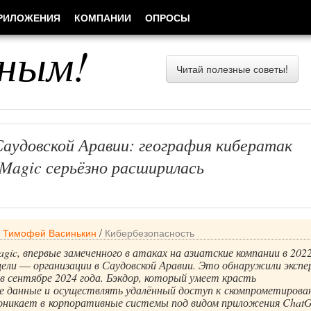
РИЛОЖЕНИЯ
КОМПАНИИ
ОПРОСЫ
ным!
Читай полезные советы!
Саудовской Аравии: география кибератак
eMagic серьёзно расширилась
/
Тимофей Васинькин
/
Кибербезопасность
gic, впервые замеченного в атаках на азиатские компании в 2022
цели ― организации в Саудовской Аравии. Это обнаружили эксп
в сентябре 2024 года. Бэкдор, который умеет красть
е данные и осуществлять удалённый доступ к скомпрометиров
оникает в корпоративные системы под видом приложения Chat