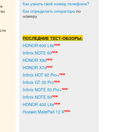
Как узнать свой номер телефона?
ие
озы
Как о
пределить оператора
по
номеру
сти
ПОСЛЕДНИЕ ТЕСТ-ОБЗОРЫ:
new
HONOR 600 Lite
new
Infinix NOTE 60
new
HONOR X9d
new
HONOR X7d
new
Infinix HOT 60 Pro+
new
Infinix GT 30 Pro
new
Infinix NOTE 50 Pro+
new
Infinix NOTE 50
new
HONOR 400 Lite
new
Huawei MatePad 12 X