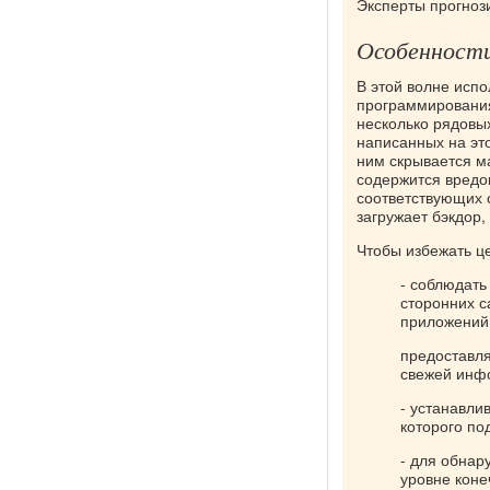
Эксперты прогнози
Особенности
В этой волне исп
программирования
несколько рядовых
написанных на это
ним скрывается м
содержится вредо
соответствующих 
загружает бэкдор,
Чтобы избежать це
- соблюдать
сторонних с
приложений 
предоставля
свежей инфо
- устанавли
которого п
- для обнар
уровне коне