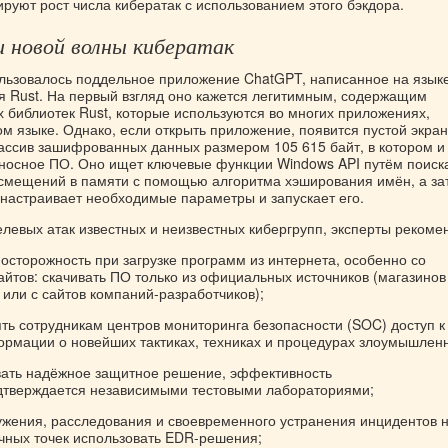
руют рост числа кибератак с использованием этого бэкдора.
 новой волны кибератак
ользовалось поддельное приложение ChatGPT, написанное на язык
 Rust. На первый взгляд оно кажется легитимным, содержащим
 библиотек Rust, которые используются во многих приложениях,
м языке. Однако, если открыть приложение, появится пустой экран
ассив зашифрованных данных размером 105 615 байт, в котором и
носное ПО. Оно ищет ключевые функции Windows API путём поиск
смещений в памяти с помощью алгоритма хэширования имён, а за
 настраивает необходимые параметры и запускает его.
левых атак известных и неизвестных кибергрупп, эксперты рекоме
 осторожность при загрузке программ из интернета, особенно со
айтов: скачивать ПО только из официальных источников (магазинов
или с сайтов компаний-разработчиков);
ть сотрудникам центров мониторинга безопасности (SOC) доступ к
рмации о новейших тактиках, техниках и процедурах злоумышленн
вать надёжное защитное решение, эффективность
одтверждается независимыми тестовыми лабораториями;
ужения, расследования и своевременного устранения инцидентов 
чных точек использовать EDR-решения;