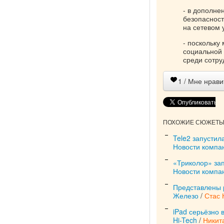
- в дополне
безопасност
на сетевом 
- поскольку
социальной 
среди сотру
1
/ Мне нрави
ПОХОЖИЕ СЮЖЕТЫ 
Tele2 запустил
Новости компа
«Триколор» за
Новости компа
Представлены р
Железо
/
Стас 
iPad серьёзно 
Hi-Tech
/
Никит