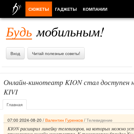
СЮЖЕТЫ
ГАДЖЕТЫ
КОМПАНИИ
ЛЮДИ
Будь
мобильным!
ПРИЛОЖЕНИЯ
Вход
Читай полезные советы!
Онлайн-кинотеатр KION стал доступен н
KIVI
Главная
07:00 2024-08-20
/
Валентин Гуренков
/
Телевидение
KION расширил линейку телевизоров, на которых можно ус
приложение онлайн-кинотеатра. К телевизорам брендов Xia