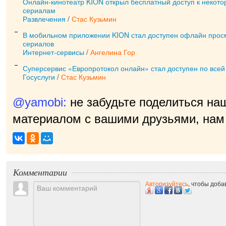
Онлайн-кинотеатр KION открыл бесплатный доступ к некот
сериалам
Развлечения
/
Стас Кузьмин
В мобильном приложении KION стал доступен офлайн прос
сериалов
Интернет-сервисы
/
Ангелина Гор
Суперсервис «Европротокол онлайн» стал доступен по всей
Госуслуги
/
Стас Кузьмин
@yamobi:
не забудьте поделиться на
материалом с вашими друзьями, нам 
Комментарии
Авторизуйтесь
, чтобы доб