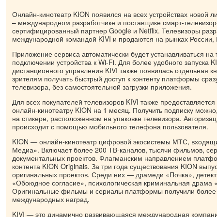
Онлайн-кинотеатр KION появился на всех устройствах новой ли
– международном разработчике и поставщике смарт-телевизор
сертифицированный партнер Google и Netflix. Телевизоры раз
международной командой KIVI и продаются на рынках России, 
Приложение сервиса автоматически будет устанавливаться на 
подключении устройства к Wi-Fi. Для более удобного запуска K
дистанционного управления KIVI также появилась отдельная кн
зрителям получать быстрый доступ к контенту платформы сраз
телевизора, без самостоятельной загрузки приложения.
Для всех покупателей телевизоров KIVI также предоставляется
онлайн-кинотеатру KION на 1 месяц. Получить подписку можно
на стикере, расположенном на упаковке телевизора. Авторизац
происходит с помощью мобильного телефона пользователя.
KION — онлайн-кинотеатр цифровой экосистемы МТС, входящ
Медиа». Включает более 200 ТВ-каналов, тысячи фильмов, се
документальных проектов. Флагманским направлением платфо
контента KION Originals. За три года существования KION выпу
оригинальных проектов. Среди них — драмеди «Почка», детек
«Обоюдное согласие», психологическая криминальная драма 
Оригинальные фильмы и сериалы платформы получили более 
международных наград.
KIVI — это динамично развивающаяся международная компани