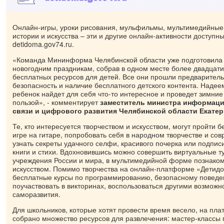
Онлайн-игры, уроки рисования, мульфильмы, мультимедийные 
истории и искусства – эти и другие онлайн-активности доступ
detidoma.gov74.ru.
«Команда Мининформа Челябинской области уже подготовила
новогодним праздникам, собрав в одном месте более двадцати
бесплатных ресурсов для детей. Все они прошли предварител
безопасность и наличие бесплатного детского контента. Надее
ребенок найдет для себя что-то интересное и проведет зимние
пользой», - комментирует
заместитель министра информаци
связи и цифрового развития Челябинской области Екате
Те, кто интересуется творчеством и искусством, могут пройти 
игре на гитаре, попробовать себя в народном творчестве и со
узнать секреты удачного селфи, красивого почерка или подписи
книги и стихи. Вдохновившись можно совершить виртуальные т
учреждения России и мира, в мультимедийной форме познаком
искусством. Помимо творчества на онлайн-платформе «Детид
бесплатные курсы по программированию, безопасному поведен
поучаствовать в викторинах, воспользоваться другими возможн
саморазвития.
Для школьников, которые хотят провести время весело, на п
собрано множество ресурсов для развлечения: мастер-классы 