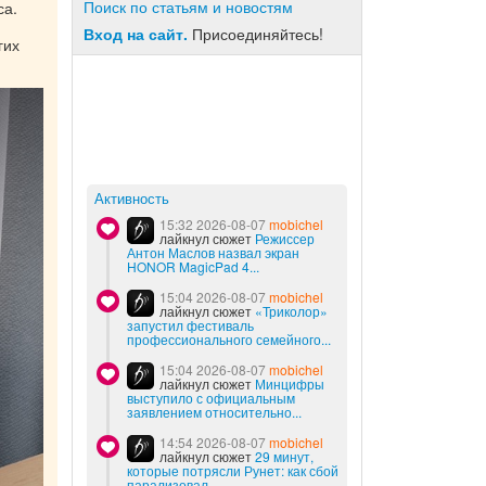
Поиск по статьям и новостям
са.
Вход на сайт.
Присоединяйтесь!
гих
Активность
15:32 2026-08-07
mobichel
лайкнул сюжет
Режиссер
Антон Маслов назвал экран
HONOR MagicPad 4...
15:04 2026-08-07
mobichel
лайкнул сюжет
«Триколор»
запустил фестиваль
профессионального семейного...
15:04 2026-08-07
mobichel
лайкнул сюжет
Минцифры
выступило с официальным
заявлением относительно...
14:54 2026-08-07
mobichel
лайкнул сюжет
29 минут,
которые потрясли Рунет: как сбой
парализовал...