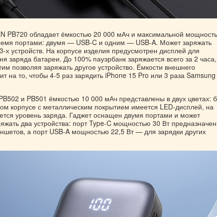
 PB720 обладает ёмкостью 20 000 мАч и максимальной мощност
ремя портами: двумя — USB-C и одним — USB-A. Может заряжать
3-х устройств. На корпусе изделия предусмотрен дисплей для
я заряда батареи. До 100% пауэрбанк заряжается всего за 2 часа,
тим позволяя заряжать другое устройство. Ёмкости внешнего
ит на то, чтобы 4-5 раз зарядить iPhone 15 Pro или 3 раза Samsung
502 и PB501 ёмкостью 10 000 мАч представлены в двух цветах: 
ном корпусе с металлическим покрытием имеется LED-дисплей, на
ется уровень заряда. Гаджет оснащен двумя портами и может
яжать два устройства: порт Type-C мощностью 30 Вт предназначен
ншетов, а порт USB-A мощностью 22,5 Вт — для зарядки других