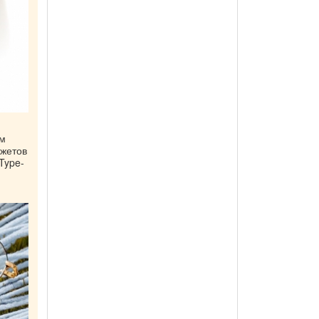
ом
джетов
Type-