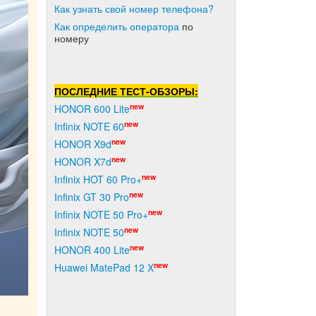
Как узнать свой номер телефона?
Как о
пределить оператора
по
номеру
ПОСЛЕДНИЕ ТЕСТ-ОБЗОРЫ:
new
HONOR 600 Lite
new
Infinix NOTE 60
new
HONOR X9d
new
HONOR X7d
new
Infinix HOT 60 Pro+
new
Infinix GT 30 Pro
new
Infinix NOTE 50 Pro+
new
Infinix NOTE 50
new
HONOR 400 Lite
new
Huawei MatePad 12 X