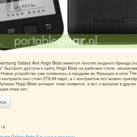
 Samsung Galaxy Ace Hugo Boss имеется логотип модного бренда (н
а" быстрого доступа к сайту Hugo Boss на рабочем столе, эксклюзи
 Новое устройство уже появилось в продаже во Франции в сети The
 контракта оно стоит 279,99 евро, а с контрактом его можно приоб
 бутиках Hugo Boss аппарат тоже появится, а вот о выпуске в других
ции пока нет.
тся
/ 6
ung Galaxy Note II вышел в продажу