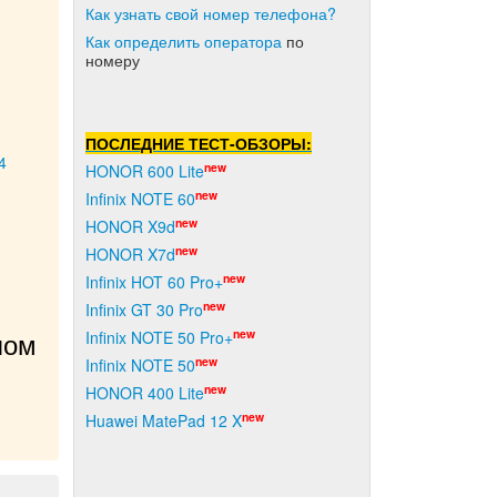
Как узнать свой номер телефона?
Как о
пределить оператора
по
номеру
ПОСЛЕДНИЕ ТЕСТ-ОБЗОРЫ:
4
new
HONOR 600 Lite
new
Infinix NOTE 60
new
HONOR X9d
new
HONOR X7d
new
Infinix HOT 60 Pro+
new
Infinix GT 30 Pro
new
Infinix NOTE 50 Pro+
ом 
new
Infinix NOTE 50
new
HONOR 400 Lite
new
Huawei MatePad 12 X