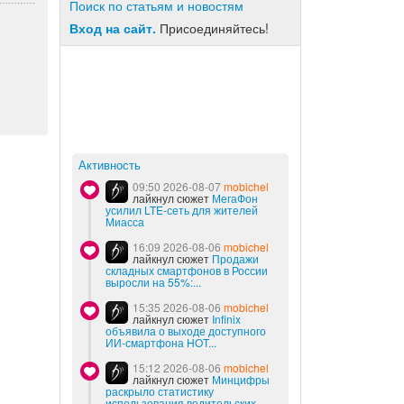
Поиск по статьям и новостям
Вход на сайт.
Присоединяйтесь!
Активность
09:50 2026-08-07
mobichel
лайкнул сюжет
МегаФон
усилил LTE-сеть для жителей
Миасса
16:09 2026-08-06
mobichel
лайкнул сюжет
Продажи
складных смартфонов в России
выросли на 55%:...
15:35 2026-08-06
mobichel
лайкнул сюжет
Infinix
объявила о выходе доступного
ИИ-смартфона HOT...
15:12 2026-08-06
mobichel
лайкнул сюжет
Минцифры
раскрыло статистику
использования водительских...