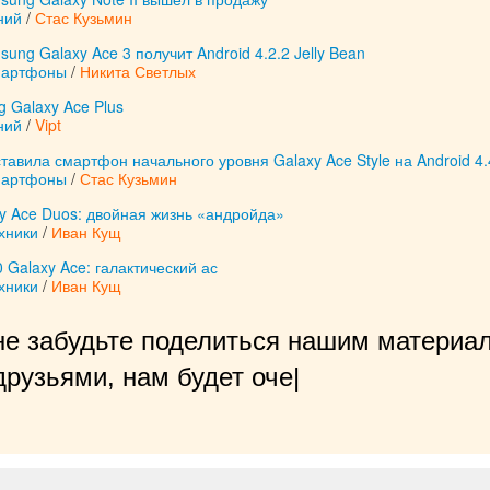
ний
/
Стас Кузьмин
ng Galaxy Ace 3 получит Android 4.2.2 Jelly Bean
мартфоны
/
Никита Светлых
 Galaxy Ace Plus
ний
/
Vipt
авила смартфон начального уровня Galaxy Ace Style на Android 4.
мартфоны
/
Стас Кузьмин
y Ace Duos: двойная жизнь «андройда»
хники
/
Иван Кущ
Galaxy Ace: галактический ас
хники
/
Иван Кущ
не забудьте поделиться нашим материал
рузьями, нам будет очень приятно!
|