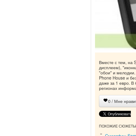
Вместе с тем, на
дисплеем), "иконк
"обои" и мелодии.
Phone House и без
даже за 1 евро. В
регионах информа
0
/ Мне нрави
ПОХОЖИЕ СЮЖЕТЫ 
Cмартфон Sams