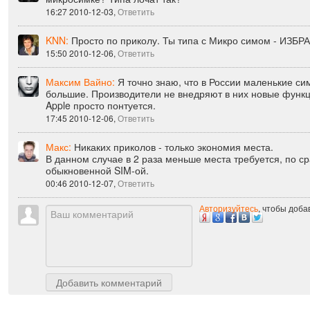
Ангелина Гор:
Мда... Эпл как всегда в своем репертуаре.
микросимке? Типа лочат так?
16:27 2010-12-03,
Ответить
KNN:
Просто по приколу. Ты типа с Микро симом - ИЗБР
15:50 2010-12-06,
Ответить
Максим Вайно:
Я точно знаю, что в России маленькие сим
большие. Производители не внедряют в них новые функц
Apple просто понтуется.
17:45 2010-12-06,
Ответить
Макс:
Никаких приколов - только экономия места.
В данном случае в 2 раза меньше места требуется, по с
обыкновенной SIM-ой.
00:46 2010-12-07,
Ответить
Авторизуйтесь
, чтобы доб
Добавить комментарий