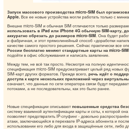
Запуск массового производства micro-SIM был организов
Apple.
Все ее новые устройства могли работать только с мини
Внешне micro-SIM и обычная SIM отличаются только размерам
использовать в iPad или iPhone 4G обычную SIM-карту, до
аккуратно обрезать до размеров micro-SIM
. Она будет рабо
и фабричная, и этот прямолинейный способ «доработки напил
качестве самого простого решения. Сейчас практически все о
России бесплатно меняют стандартные карты на micro-SIM
подойти в офис обслуживания и написать заявление.
Между тем, не всё так просто. Несмотря на полную идентичнос
спецификация micro-SIM предусматривает целый ряд новых фу
SIM-карт других форматов. Прежде всего,
речь идёт о подде
доступа к карте нескольких приложений через виртуальн
означает, что данные по сети оператора связи будут передав
потоками, а не последовательны, как это было ранее.
Новые спецификации описывают
повышенные средства без
систему взаимной аутентификации карты и соты, к которой она
позволяет предотвратить IP-спуфинг - довольно распространё
атаки, заключающийся в перехвате IP-адреса абонента и пос
использовании его либо для входа в защищённые сети, либо 