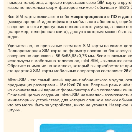
номера телефона, а просто переставив свою SIM-карту в друг
известно несколько форм-факторов «симок»: обычная и micro-
Все SIM-карты включают в себя
микропроцессор с ПО и данн
(международный идентификатор мобильного абонента), серий
сведения о сети и доступных пользователю услугах, а также н
(например, телефонная книга), доступ к которым может быть 
кодов.
Удивительно, но привычные всем нам SIM-карты на самом деле
Полноразмерная SIM-карта по формату похожа на банковскую 
совершенно одинаковы: 85,6х53,98х0,76 мм
.
Всем знакомые «с
используем в мобильных телефонах, mini-SIM, «выламываются»
Обратите внимание на комплект, который вы приобретаете пр
стандартной SIM-карты мобильных операторов составляет
25х
Micro-SIM - это самый новый вариант абонентского модуля, от
предыдущих размерами -
15х12х0,76 мм
. Впервые речь о нём 
но окончательный вариант форм-фактора был согласован лишь 
Основной целью создания micro-SIM называлась возможность 
миниатюрных устройствах, для которых слишком велики обычн
что это могли быть за устройства, никто не уточнял. Наверное,
штучки.