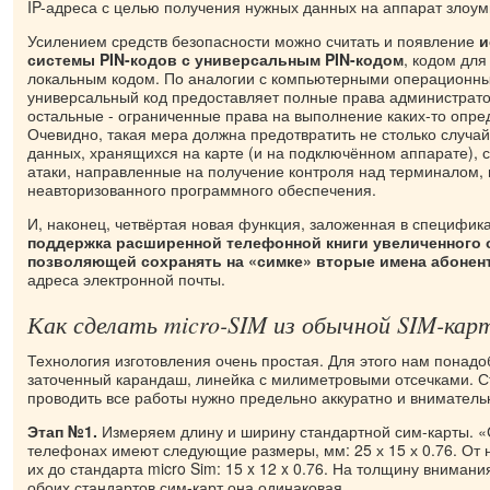
IP-адреса с целью получения нужных данных на аппарат злоу
Усилением средств безопасности можно считать и появление
и
системы PIN-кодов с универсальным PIN-кодом
, кодом дл
локальным кодом. По аналогии с компьютерными операционн
универсальный код предоставляет полные права администрато
остальные - ограниченные права на выполнение каких-то опре
Очевидно, такая мера должна предотвратить не столько случ
данных, хранящихся на карте (и на подключённом аппарате), 
атаки, направленные на получение контроля над терминалом,
неавторизованного программного обеспечения.
И, наконец, четвёртая новая функция, заложенная в специфика
поддержка расширенной телефонной книги увеличенного 
позволяющей сохранять на «симке» вторые имена абонен
адреса электронной почты.
Как сделать micro-SIM из обычной SIM-кар
Технология изготовления очень простая. Для этого нам понад
заточенный карандаш, линейка с милиметровыми отсечками. Ст
проводить все работы нужно предельно аккуратно и вниматель
Этап №1.
Измеряем длину и ширину стандартной сим-карты. «
телефонах имеют следующие размеры, мм: 25 х 15 х 0.76. От 
их до стандарта micro Sim: 15 x 12 x 0.76. На толщину внимания
обоих стандартов сим-карт она одинаковая.