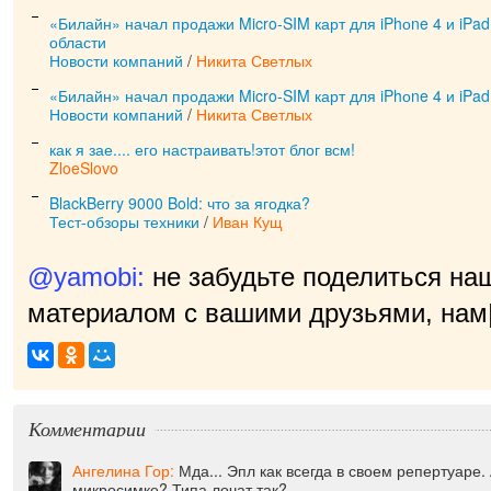
«Билайн» начал продажи Micro-SIM карт для iPhоne 4 и iPa
области
Новости компаний
/
Никита Светлых
«Билайн» начал продажи Micro-SIM карт для iPhоne 4 и iPa
Новости компаний
/
Никита Светлых
как я зае.... его настраивать!этот блог всм!
ZloeSlovo
BlackBerry 9000 Bold: что за ягодка?
Тест-обзоры техники
/
Иван Кущ
@yamobi:
не забудьте поделиться на
материалом с вашими друзьями, нам 
приятно!
|
Комментарии