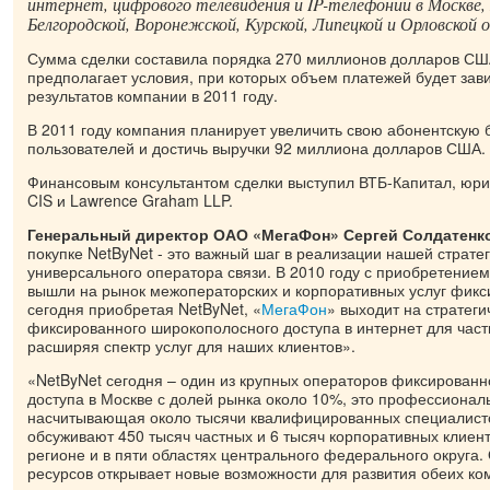
интернет, цифрового телевидения и IP-телефонии в Москве,
Белгородской, Воронежской, Курской, Липецкой и Орловской 
Сумма сделки составила порядка 270 миллионов долларов США
предполагает условия, при которых объем платежей будет зав
результатов компании в 2011 году.
В 2011 году компания планирует увеличить свою абонентскую б
пользователей и достичь выручки 92 миллиона долларов США.
Финансовым консультантом сделки выступил ВТБ-Капитал, юрид
CIS и Lawrence Graham LLP.
Генеральный директор ОАО «МегаФон» Сергей Солдатенк
покупке NetByNet - это важный шаг в реализации нашей страте
универсального оператора связи. В 2010 году с приобретени
вышли на рынок межоператорских и корпоративных услуг фикс
сегодня приобретая NetByNet, «
МегаФон
» выходит на стратег
фиксированного широкополосного доступа в интернет для част
расширяя спектр услуг для наших клиентов».
«NetByNet сегодня – один из крупных операторов фиксирован
доступа в Москве с долей рынка около 10%, это профессионал
насчитывающая около тысячи квалифицированных специалисто
обсуживают 450 тысяч частных и 6 тысяч корпоративных клиен
регионе и в пяти областях центрального федерального округа
ресурсов открывает новые возможности для развития обеих ко