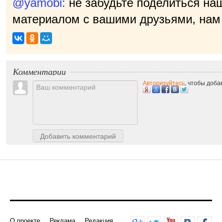
@yamobi:
не забудьте поделиться на
материалом с вашими друзьями, нам 
Комментарии
Авторизуйтесь
, чтобы доб
Добавить комментарий
О проекте
Реклама
Редакция