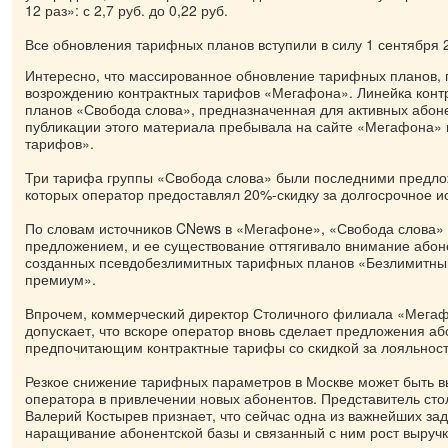
12 раз»: с 2,7 руб. до 0,22 руб.
Все обновления тарифных планов вступили в силу 1 сентября 2
Интересно, что массированное обновление тарифных планов, п
возрождению контрактных тарифов «Мегафона». Линейка конт
планов «Свобода слова», предназначенная для активных абон
публикации этого материала пребывала на сайте «Мегафона» 
тарифов».
Три тарифа группы «Свобода слова» были последними предл
которых оператор предоставлял 20%-скидку за долгосрочное и
По словам источников CNews в «Мегафоне», «Свобода слова»
предложением, и ее существование оттягивало внимание абоне
созданных псевдобезлимитных тарифных планов «Безлимитны
премиум».
Впрочем, коммерческий директор Столичного филиала «Мега
допускает, что вскоре оператор вновь сделает предложения аб
предпочитающим контрактные тарифы со скидкой за лояльност
Резкое снижение тарифных параметров в Москве может быть в
оператора в привлечении новых абонентов. Представитель ст
Валерий Костырев признает, что сейчас одна из важнейших зада
наращивание абонентской базы и связанный с ним рост выручк