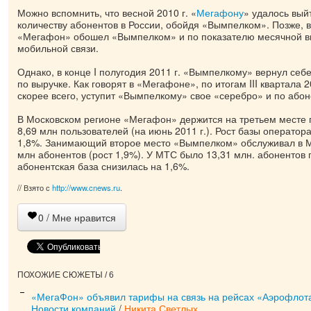
Можно вспомнить, что весной 2010 г. «
Мегафону
» удалось вый
количеству абонентов в России, обойдя «Вымпелком». Позже, в 
«Мегафон» обошел «Вымпелком» и по показателю месячной вы
мобильной связи.
Однако, в конце I полугодия 2011 г. «Вымпелкому» вернул себе
по выручке. Как говорят в «Мегафоне», по итогам III квартала 2
скорее всего, уступит «Вымпелкому» свое «серебро» и по абон
В Московском регионе «Мегафон» держится на третьем месте п
8,69 млн пользователей (на июнь 2011 г.). Рост базы оператор
1,8%. Занимающий второе место «Вымпелком» обслуживал в М
млн абонентов (рост 1,9%). У МТС было 13,31 млн. абонентов п
абонентская база снизилась на 1,6%.
// Взято с
http://www.cnews.ru
.
0
/ Мне нравится
ПОХОЖИЕ СЮЖЕТЫ / 6
«МегаФон» объявил тарифы на связь на рейсах «Аэрофлот
Новости компаний
/
Никита Светлых