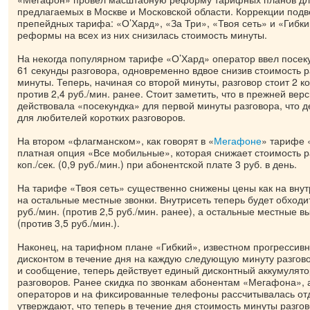
предлагаемых в Москве и Московской области. Коррекции подв
препейдных тарифа: «О’Хард», «За Три», «Твоя сеть» и «Гибки
реформы на всех из них снизилась стоимость минуты.
На некогда популярном тарифе «О’Хард» оператор ввел посе
61 секунды разговора, одновременно вдвое снизив стоимость р
минуты. Теперь, начиная со второй минуты, разговор стоит 2 коп.
против 2,4 руб./мин. ранее. Стоит заметить, что в прежней вер
действовала «посекундка» для первой минуты разговора, что 
для любителей коротких разговоров.
На втором «флагманском», как говорят в «
Мегафоне
» тарифе 
платная опция «Все мобильные», которая снижает стоимость ра
коп./сек. (0,9 руб./мин.) при абонентской плате 3 руб. в день.
На тарифе «Твоя сеть» существенно снижены цены как на внутр
на остальные местные звонки. Внутрисеть теперь будет обходи
руб./мин. (против 2,5 руб./мин. ранее), а остальные местные вы
(против 3,5 руб./мин.).
Наконец, на тарифном плане «Гибкий», известном прогресси
дисконтом в течение дня на каждую следующую минуту разгов
и сообщение, теперь действует единый дисконтный аккумулято
разговоров. Ранее скидка по звонкам абонентам «Мегафона», 
операторов и на фиксированные телефоны рассчитывалась от
утверждают, что теперь в течение дня стоимость минуты разго