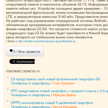
оперативной памяти и накопитель объемом 32 Гб. Информации
памяти сейчас нет. Устройство оснащено двумя камерами – 13
мегапиксельной фронтальной, всеми основными беспроводны
LTE, и аккумулятором емкостью 3140 мАч. Представители комп
Gx работает под управлением операционной системы Android J
обновленным программным интерфейсом, в котором стали до
фишки смартфона LG G2. Что касается стоимости нового устрой
следующего года LG Gx можно будет приобрести в Южной Коре
Цена аппарата на глобальном рынке пока неизвестна.
// Взято с
http://droider.ru/post/kompaniya-lg-predstavila-no...
.
3
/ Мне нравится
ПОХОЖИЕ СЮЖЕТЫ / 6
LG представила свой новый флагманский смартфон G3
Телефоны и смартфоны
/
Стас Кузьмин
HTC представила новый смартфон с среднего класса с 5,5
Телефоны и смартфоны
/
Максим Вайно
OPPO анонсировала новый 5-дюймовый смартфон
Телефоны и смартфоны
/
Артур Нагимов