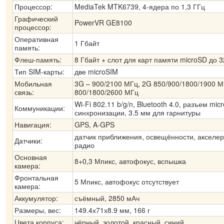
Процессор:
MediaTek MTK6739, 4-ядера по 1,3 ГГц
Графический
PowerVR GE8100
процессор:
Оперативная
1 Гбайт
память:
Флеш-память:
8 Гбайт + слот для карт памяти microSD до 3
Тип SIM-карты:
две microSIM
Мобильная
3G – 900/2100 МГц, 2G 850/900/1800/1900 М
связь:
800/1800/2600 МГц
Wi-Fi 802.11 b/g/n, Bluetooth 4.0, разъем mi
Коммуникации:
синхронизации, 3.5 мм для гарнитуры
Навигация:
GPS, A-GPS
датчик приближения, освещённости, акселер
Датчики:
радио
Основная
8+0,3 Мпикс, автофокус, вспышка
камера:
Фронтальная
5 Мпикс, автофокус отсутствует
камера:
Аккумулятор:
съёмный, 2850 мАч
Размеры, вес:
149.4х71х8.9 мм, 166 г
Цвета корпуса:
чёрный, золотой, красный, синий