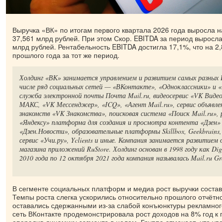
Выручка «ВК» по итогам первого квартала 2026 года выросла на
37,561 млрд рублей. При этом Скор. EBITDA за период выросла
млрд рублей. Рентабельность EBITDA достигла 17,1%, что на 2,
прошлого года за тот же период.
Холдинг «ВК» занимается управлением и развитием самых разных 
числе ряд социальных сетей — «ВКонтакте», «Одноклассники» и 
служба электронной почты Почта Mail.ru, видеосервис «VK Виде
МАКС, «VK Мессенджер», «ICQ», «Агент Mail.ru», сервис объявле
знакомств «VK Знакомства», поисковая система «Поиск Mail.ru»,
«Яндексу» платформа для создания и просмотра контента «Дзен»
«Дзен.Новости», образовательные платформы Skillbox, Geekbrains, 
сервис «Учи.ру», Yclients и иные. Компания занимается развитием
магазина приложений RuStore. Холдинг основан в 1998 году как Digit
2010 года по 12 октября 2021 года компания называлась Mail.ru Gr
В сегменте социальных платформ и медиа рост выручки состави
Темпы роста слегка ускорились относительно прошлого отчётно
оставались сдержанными из-за слабой конъюнктуры рекламног
сеть ВКонтакте продемонстрировала рост доходов на 8% год к 
опередив динамику сегмента в целом. Группа отмечает, что у