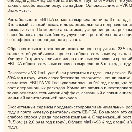
также способствовали результаты Дзен, Одноклассников, «VK 
Знакомств».
Рентабельность EBITDA сегмента выросла почти на 3 п.п. год к
Это самый высокий показатель маржинальности подразделени
несколько лет. По мнению аналитиков, ускорение роста рекла
способствовать дальнейшему улучшению рентабельности соц
счёт эффекта операционного рычага.
Образовательные технологии показали рост выручки на 23% год
заявляет об устойчивом спросе на образовательные курсы дл
Учи.ру и Тетрика увеличили число активных учеников и средний
EBITDA образовательных сервисов выросла на 8 п.п. год к году
Показатели VK Tech уже были раскрыты в отдельном релизе. В
59% год к году, чему способствовала положительная динамика
сегментах. EBITDA VK Tech увеличилась на 9% год к году, что
рост операционных расходов. Компания активно инвестировал
также отметила технический эффект, связанный с повышением 
меньшей капитализацией расходов.
Экосистемные сервисы продемонстрировали минимальный рост
году и почти нулевую рентабельность EBITDA. Во многом это с
слабого спроса у ряда проектов компании. Опережающий рос
RuStore (в 2,6 раза год к году), Облако Mail (+93% год к году) и 
году).