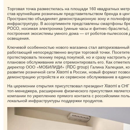
Торговая точка разместилась на площади 160 квадратных метро
став крупнейшим розничным представительством бренда в цен
Пространство объединяет демонстрационную зону и полнофо
инфраструктуру. В ассортименте представлены смартфоны бре
POCO, носимая электроника (умные часы и фитнес-браслеты), 
построения экосистемы умного дома — от роботов-пылесосов 
освещения.
Ключевой особенностью нового магазина стал авторизованный
работающий непосредственно внутри торговой точки. Посетите
протестировать технику перед покупкой, но и сразу настроить у
плановое обслуживание или отремонтировать его. Как отмети
директор ООО «МОБИЛИДИ» (RDC group) Галина Халецкая, кот
развитие розничной сети Xiaomi в России, новый формат позв
демонстрацию устройств и их сервисное обслуживание в едино
На церемонии открытия присутствовал президент Xiaomi в СНГ
топ-менеджера, расширение физического присутствия является
компании по укреплению прямого контакта с российскими пол
локальной инфраструктуры поддержки продуктов.