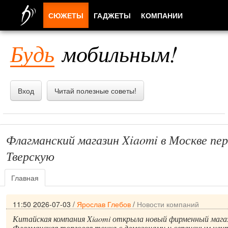
СЮЖЕТЫ
ГАДЖЕТЫ
КОМПАНИИ
ЛЮДИ
Будь
мобильным!
ПРИЛОЖЕНИЯ
Вход
Читай полезные советы!
Флагманский магазин Xiaomi в Москве пер
Тверскую
Главная
11:50 2026-07-03
/
Ярослав Глебов
/
Новости компаний
Китайская компания Xiaomi открыла новый фирменный магаз
Флагманская торговая точка с демозонами и сервисным це