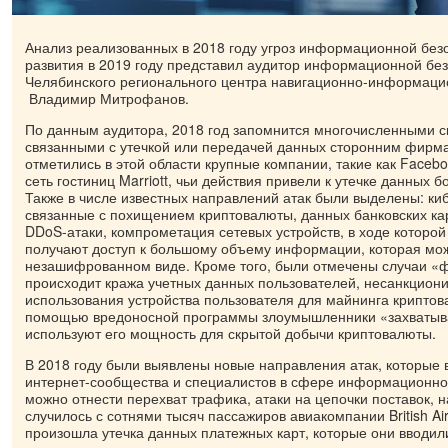
Анализ реализованных в 2018 году угроз информационной безо
развития в 2019 году представил аудитор информационной бе
Челябинского регионального центра навигационно-информаци
Владимир Митрофанов.
По данным аудитора, 2018 год запомнится многочисленными с
связанными с утечкой или передачей данных сторонним фирм
отметились в этой области крупные компании, такие как Facebo
сеть гостиниц Marriott, чьи действия привели к утечке данных б
Также в числе известных направлений атак были выделены: ки
связанные с похищением криптовалюты, данных банковских ка
DDoS-атаки, компрометация сетевых устройств, в ходе которо
получают доступ к большому объему информации, которая мож
незашифрованном виде. Кроме того, были отмечены случаи «ф
происходит кража учетных данных пользователей, несанкцион
использования устройства пользователя для майнинга криптов
помощью вредоносной программы злоумышленники «захватыва
используют его мощность для скрытой добычи криптовалюты.
В 2018 году были выявлены новые направления атак, которые 
интернет-сообщества и специалистов в сфере информационной
можно отнести перехват трафика, атаки на цепочки поставок, н
случилось с сотнями тысяч пассажиров авиакомпании British Ai
произошла утечка данных платежных карт, которые они вводили