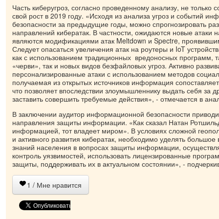
Часть киберугроз, согласно проведенному анализу, не только с
свой рост в 2019 году. «Исходя из анализа угроз и событий и
безопасности за предыдущие годы, можно спрогнозировать раз
направлений кибератак. В частности, ожидаются новые атаки 
являются модификациями атак Meltdown и Spectre, проявивши
Следует опасаться увеличения атак на роутеры и IoT устройст
как с использованием традиционных вредоносных программ, та
«черви», так и новых видов безфайловых угроз. Активно разви
персонализированные атаки с использованием методов социал
получаемая из открытых источников информация сопоставляет
что позволяет впоследствии злоумышленнику выдать себя за др
заставить совершить требуемые действия», - отмечается в ана
В заключении аудитор информационной безопасности приводи
направления защиты информации. «Как сказал Натан Ротшильд
информацией, тот владеет миром». В условиях сложной геопо
и активного развития кибератак, необходимо уделять большо
знаний населения в вопросах защиты информации, осуществл
контроль уязвимостей, использовать лицензированные програ
защиты, поддерживать их в актуальном состоянии», - подчерки
1
/ Мне нравится