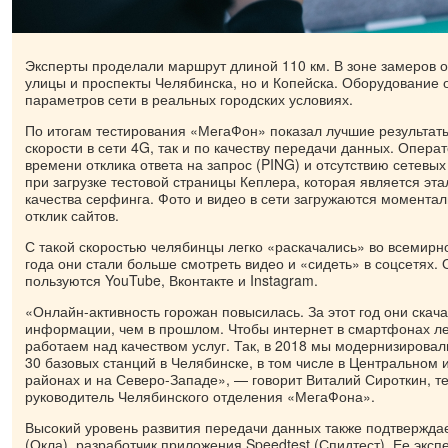
Эксперты проделали маршрут длиной 110 км. В зоне замеров о
улицы и проспекты Челябинска, но и Копейска. Оборудование 
параметров сети в реальных городских условиях.
По итогам тестирования «МегаФон» показал лучшие результат
скорости в сети 4G, так и по качеству передачи данных. Опера
времени отклика ответа на запрос (PING) и отсутствию сетевых
при загрузке тестовой страницы Кеплера, которая является эт
качества серфинга. Фото и видео в сети загружаются момента
отклик сайтов.
С такой скоростью челябинцы легко «раскачались» во всемирн
года они стали больше смотреть видео и «сидеть» в соцсетях.
пользуются YouTube, Вконтакте и Instagram.
«Онлайн-активность горожан повысилась. За этот год они скач
информации, чем в прошлом. Чтобы интернет в смартфонах ле
работаем над качеством услуг. Так, в 2018 мы модернизирова
30 базовых станций в Челябинске, в том числе в Центральном
районах и на Северо-Западе», — говорит Виталий Сироткин, т
руководитель Челябинского отделения «МегаФона».
Высокий уровень развития передачи данных также подтвержда
(Окла), разработчик приложения Speedtest (Спидтест). Ее эксп