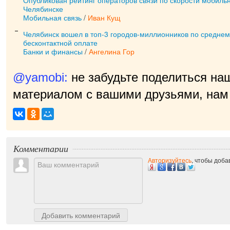
Опубликован рейтинг операторов связи по скорости мобильн
Челябинске
Мобильная связь
/
Иван Кущ
Челябинск вошел в топ-3 городов-миллионников по среднем
бесконтактной оплате
Банки и финансы
/
Ангелина Гор
@yamobi:
не забудьте поделиться на
материалом с вашими друзьями, нам 
приятно!
|
Комментарии
Авторизуйтесь
, чтобы доб