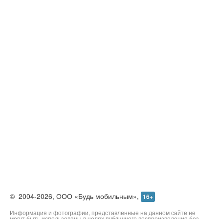
©
2004-2026,
ООО «Будь мобильным»,
16+
Информация и фотографии, представленные на данном сайте не
могут быть использованы в целях публичного воспроизведения без