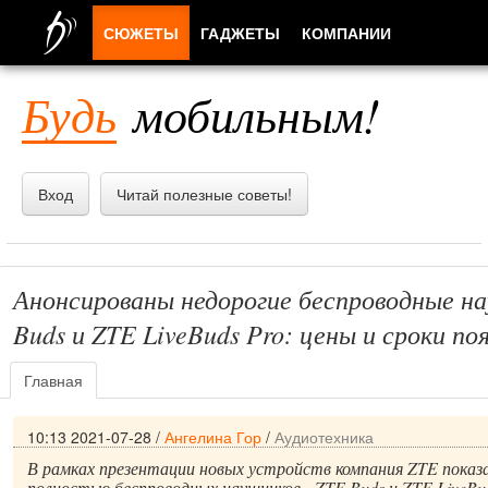
СЮЖЕТЫ
ГАДЖЕТЫ
КОМПАНИИ
ЛЮДИ
Будь
мобильным!
ПРИЛОЖЕНИЯ
Вход
Читай полезные советы!
Анонсированы недорогие беспроводные н
Buds и ZTE LiveBuds Pro: цены и сроки по
Главная
10:13 2021-07-28
/
Ангелина Гор
/
Аудиотехника
В рамках презентации новых устройств компания ZTE показа
полностью беспроводных наушников - ZTE Buds и ZTE LiveBu