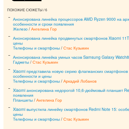
ПОХОЖИЕ СЮЖЕТЫ / 6
Анонсирована линейка процессоров AMD Ryzen 9000 на арх
особенности и сроки появления
Железо
/
Ангелина Гор
Анонсирована линейка продвинутых смартфонов Xiaomi 11T:
цены
Телефоны и смартфоны
/
Стас Кузьмин
Анонсирована линейка умных часов Samsung Galaxy Watch8
Гаджеты
/
Стас Кузьмин
Xiaomi представила новую серию флагманских смартфонов 
особенности и цены
Телефоны и смартфоны
/
Аркадий Лобанов
Xiaomi анонсирована недорогой 10,6-дюймовый планшет Re
появления
Планшеты
/
Ангелина Гор
Xiaomi выпустила линейку смартфонов Redmi Note 15: особ
цены
Телефоны и смартфоны
/
Стас Кузьмин