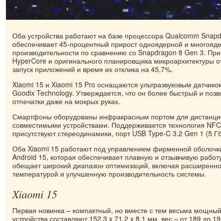
Оба устройства работают на базе процессора Qualcomm Snapdra
обеспечивает 45-процентный прирост одноядерной и многояд
производительности по сравнению со Snapdragon 8 Gen 3. При
HyperCore и оригинального планировщика микроархитектуры от
запуск приложений и время их отклика на 45,7%.
Xiaomi 15 и Xiaomi 15 Pro оснащаются ультразвуковым датчико
Goodix Technology. Утверждается, что он более быстрый и поз
отпечатки даже на мокрых руках.
Смартфоны оборудованы инфракрасным портом для дистанци
совместимыми устройствами. Поддерживается технология NFC, 
присутствуют стереодинамики, порт USB Type-C 3.2 Gen 1 (5 Гб
Оба Xiaomi 15 работают под управлением фирменной оболочки
Android 15, которая обеспечивает плавную и отзывчивую работ
обещает широкий диапазон оптимизаций, включая расширенн
температурой и улучшенную производительность системы.
Xiaomi 15
Первая новинка – компактный, но вместе с тем весьма мощны
устройства составляют 152,3 x 71,2 x 8,1 мм, вес – от 189 до 1