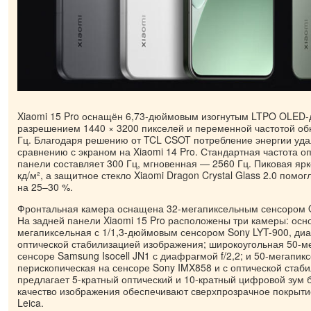
Xiaomi 15 Pro оснащён 6,73-дюймовым изогнутым LTPO OLED-
разрешением 1440 × 3200 пикселей и переменной частотой обн
Гц. Благодаря решению от TCL CSOT потребление энергии уда
сравнению с экраном на Xiaomi 14 Pro. Стандартная частота о
панели составляет 300 Гц, мгновенная — 2560 Гц. Пиковая ярк
кд/м², а защитное стекло Xiaomi Dragon Crystal Glass 2.0 помо
на 25–30 %.
Фронтальная камера оснащена 32-мегапиксельным сенсором 
На задней панели Xiaomi 15 Pro расположены три камеры: осн
мегапиксельная с 1/1,3-дюймовым сенсором Sony LYT-900, диа
оптической стабилизацией изображения; широкоугольная 50-м
сенсоре Samsung Isocell JN1 с диафрагмой f/2,2; и 50-мегапик
перископическая на сенсоре Sony IMX858 и с оптической стаб
предлагает 5-кратный оптический и 10-кратный цифровой зум б
качество изображения обеспечивают сверхпрозрачное покрытие
Leica.