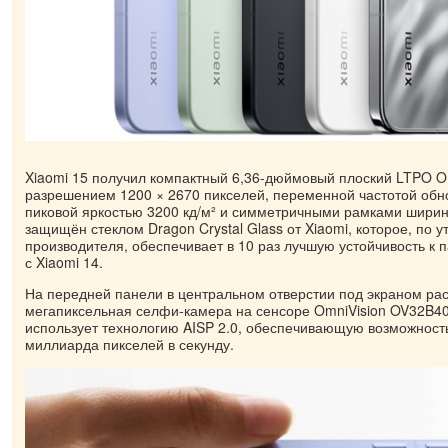
Xiaomi 15 получил компактный 6,36-дюймовый плоский LTPO 
разрешением 1200 × 2670 пикселей, переменной частотой обн
пиковой яркостью 3200 кд/м² и симметричными рамками ширин
защищён стеклом Dragon Crystal Glass от Xiaomi, которое, по 
производителя, обеспечивает в 10 раз лучшую устойчивость к
с Xiaomi 14.
На передней панели в центральном отверстии под экраном ра
мегапиксельная селфи-камера на сенсоре OmniVision OV32B40
использует технологию AISP 2.0, обеспечивающую возможность
миллиарда пикселей в секунду.