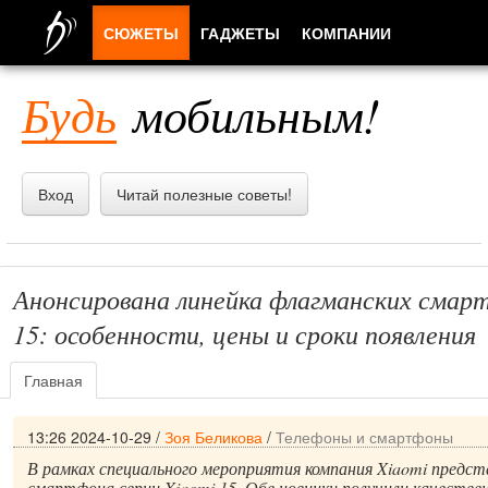
СЮЖЕТЫ
ГАДЖЕТЫ
КОМПАНИИ
ЛЮДИ
Будь
мобильным!
ПРИЛОЖЕНИЯ
Вход
Читай полезные советы!
Анонсирована линейка флагманских смар
15: особенности, цены и сроки появления
Главная
13:26 2024-10-29
/
Зоя Беликова
/
Телефоны и смартфоны
В рамках специального мероприятия компания Xiaomi предст
смартфона серии Xiaomi 15. Обе новинки получили качеств