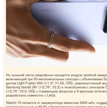
На тыльной части смартфона находится модуль тройной камер
включающий три 50-мегапиксельных сенсора с объективами Su
датчик Light Fusion 900 (1/1,3″, f/1.62, OIS), широкоугольный м
Samsung Isocell JN1 (1/2,76", f/2.2) и телеобъектив с сенсором 
(1/2,75″, f/2.0, OIS) с плавающим фокусом и 5-кратным оптиче
разработана совместно с Leica.
Xiaomi 15 питается от аккумулятора ёмкостью 5400 мАч, подд
зарядку мощностью 90 Вт и беспроводную зарядку мощностью 