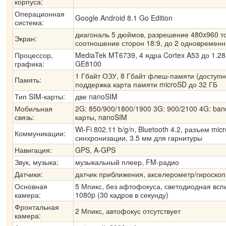
корпуса:
Операционная
Google Android 8.1 Go Edition
система:
диагональ 5 дюймов, разрешение 480x960 т
Экран:
соотношение сторон 18:9, до 2 одновремен
Процессор,
MediaTek MT6739, 4 ядра Cortex A53 до 1.2
графика:
GE8100
1 Гбайт ОЗУ, 8 Гбайт флеш-памяти (доступно
Память:
поддержка карта памяти microSD до 32 ГБ
Тип SIM-карты:
две nanoSIM
Мобильная
2G: 850/900/1800/1900 3G: 900/2100 4G: band
связь:
карты, nanoSIM
Wi-Fi 802.11 b/g/n, Bluetooth 4.2, разъем mi
Коммуникации:
синхронизации, 3.5 мм для гарнитуры
Навигация:
GPS, A-GPS
Звук, музыка:
музыкальный плеер, FM-радио
Датчики:
датчик приближения, акселерометр/гироскоп
Основная
5 Мпикс, без афтофокуса, светодиодная всп
камера:
1080p (30 кадров в секунду)
Фронтальная
2 Мпикс, автофокус отсутствует
камера: