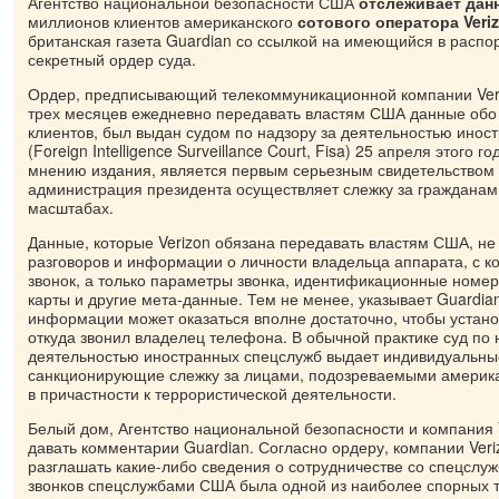
Агентство национальной безопасности США
отслеживает данн
миллионов клиентов американского
сотового оператора Veri
британская газета Guardian со ссылкой на имеющийся в расп
секретный ордер суда.
Ордер, предписывающий телекоммуникационной компании Ver
трех месяцев ежедневно передавать властям США данные обо 
клиентов, был выдан судом по надзору за деятельностью инос
(Foreign Intelligence Surveillance Court, Fisa) 25 апреля этого г
мнению издания, является первым серьезным свидетельством т
администрация президента осуществляет слежку за гражданам
масштабах.
Данные, которые Verizon обязана передавать властям США, н
разговоров и информации о личности владельца аппарата, с к
звонок, а только параметры звонка, идентификационные номе
карты и другие мета-данные. Тем не менее, указывает Guardia
информации может оказаться вполне достаточно, чтобы установ
откуда звонил владелец телефона. В обычной практике суд по 
деятельностью иностранных спецслужб выдает индивидуальны
санкционирующие слежку за лицами, подозреваемыми америк
в причастности к террористической деятельности.
Белый дом, Агентство национальной безопасности и компания 
давать комментарии Guardian. Согласно ордеру, компании Ver
разглашать какие-либо сведения о сотрудничестве со спецслу
звонков спецслужбами США была одной из наиболее спорных 