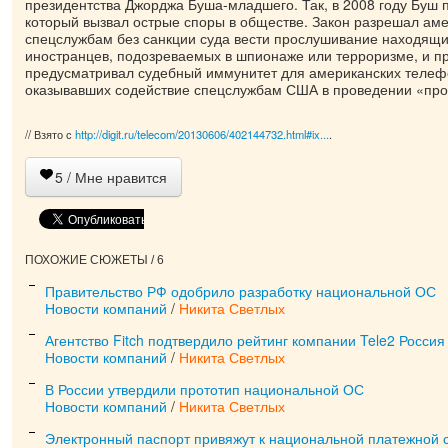
президентства Джорджа Буша-младшего. Так, в 2008 году Буш 
который вызвал острые споры в обществе. Закон разрешал ам
спецслужбам без санкции суда вести прослушивание находящи
иностранцев, подозреваемых в шпионаже или терроризме, и п
предусматривал судебный иммунитет для американских телеф
оказывавших содействие спецслужбам США в проведении «про
// Взято с
http://digit.ru/telecom/20130606/402144732.html#ix...
.
5
/ Мне нравится
ПОХОЖИЕ СЮЖЕТЫ / 6
Правительство РФ одобрило разработку национальной ОС
Новости компаний
/
Никита Светлых
Агентство Fitch подтвердило рейтинг компании Tele2 Россия
Новости компаний
/
Никита Светлых
В России утвердили прототип национальной ОС
Новости компаний
/
Никита Светлых
Электронный паспорт привяжут к национальной платежной 